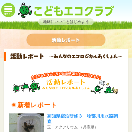
地球にいいことはじめよう
新着レポート
高知県宿泊研修３ 物部川用水路調
査
玉一アクアリウム
（兵庫県）