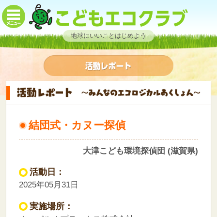
地球にいいことはじめよう
結団式・カヌー探偵
大津こども環境探偵団 (滋賀県)
活動日：
2025年05月31日
実施場所：