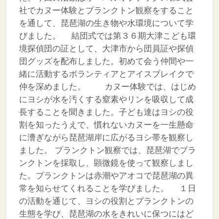
社でカヌー体験とプランクトン観察をすること
を通して、琵琶湖の生き物や水環境について学
びました。
結団式では第３６期大津こども環
境探偵団の証として、大津市から団員証や探偵
団グッズを配布しました。初めて会う仲間や一
緒に活動するボランティアとアイスブレイクで
仲を深めました。
カヌー体験では、はじめ
にヨシが水を汚くする窒素やリンを吸収して成
長することを聞きました。子ども達はヨシの役
割を知ったうえで、慣れないカヌーを一生懸命
に漕ぎながら琵琶湖岸に広がるヨシ帯を観察し
ました。
プランクトン観察では、琵琶湖でプラ
ンクトンを採取し、顕微鏡を使って観察しまし
た。プランクトンは赤潮やアオコで琵琶湖の異
常を知らせてくれることを学びました。
１日
の活動を通じて、ヨシの役割とプランクトンの
生態を学び、琵琶湖の水をきれいに保つにはど