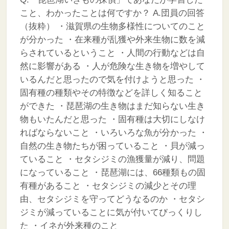
こと、わかったことは何ですか？
A.団員の回答
（抜粋）
・滋賀県の生物多様性についてのこと
が分かった
・在来種が乱獲や外来生物に数を減
らされているということ
・人間の行動などは自
然に影響がある
・人が危険な生き物を増やして
いるんだと思ったので気を付けようと思った
・
固有種の種類やその特徴などを詳しく知ること
ができた
・琵琶湖の生き物はまだ知らない生き
物もいたんだと思った
・固有種は大切にしなけ
ればならないこと
・いろいろな魚が分かった
・
自然の生き物たちが困っていること
・貝が減っ
ていること
・セタシジミの漁獲量が減り、問題
になっていること
・琵琶湖には、66種類もの固
有種があること
・セタシジミの減少とその理
由、セタシジミを守ってどうなるのか
・セタシ
ジミが減っていることに気が付いてびっくりし
た
・イネが外来種のこと