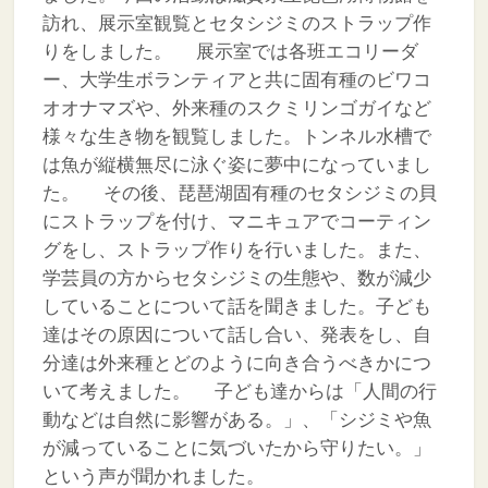
訪れ、展示室観覧とセタシジミのストラップ作
りをしました。
展示室では各班エコリーダ
ー、大学生ボランティアと共に固有種のビワコ
オオナマズや、外来種のスクミリンゴガイなど
様々な生き物を観覧しました。トンネル水槽で
は魚が縦横無尽に泳ぐ姿に夢中になっていまし
た。
その後、琵琶湖固有種のセタシジミの貝
にストラップを付け、マニキュアでコーティン
グをし、ストラップ作りを行いました。また、
学芸員の方からセタシジミの生態や、数が減少
していることについて話を聞きました。子ども
達はその原因について話し合い、発表をし、自
分達は外来種とどのように向き合うべきかにつ
いて考えました。
子ども達からは「人間の行
動などは自然に影響がある。」、「シジミや魚
が減っていることに気づいたから守りたい。」
という声が聞かれました。