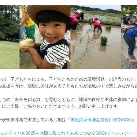
ちの、子どもたちによる、子どもたちのための環境活動」の理念のもと
の支援をうけ、環境に興味がある子どもたちが地域の中で楽しみながら
たちの「未来を創る力」を育むとともに、地域の多様な主体の参加によ
」にご支援・ご協力をいただきますよう、お願い申し上げます。
ーが全国各地で実践している活動は「
国連持続可能な開発目標(
SDG
s)
」
ェスティバル2025～大阪に集まれ！未来につなぐSDGsチャレンジャ