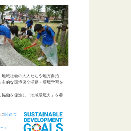
、地域社会の大人たちや地方自治
自主的な環境保全活動・環境学習を
る協働を促進し「地域環境力」を養
 に
関連づ
ー～」