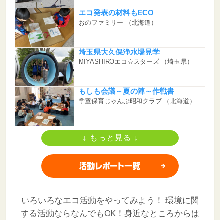
エコ発表の材料もECO
おのファミリー
（北海道）
埼玉県大久保浄水場見学
MIYASHIROエコ☆スターズ
（埼玉県）
もしも会議～夏の陣～作戦書
学童保育じゃんぷ昭和クラブ
（北海道）
↓ もっと見る ↓
いろいろなエコ活動をやってみよう！
環境に関
する活動ならなんでもOK！身近なところからは