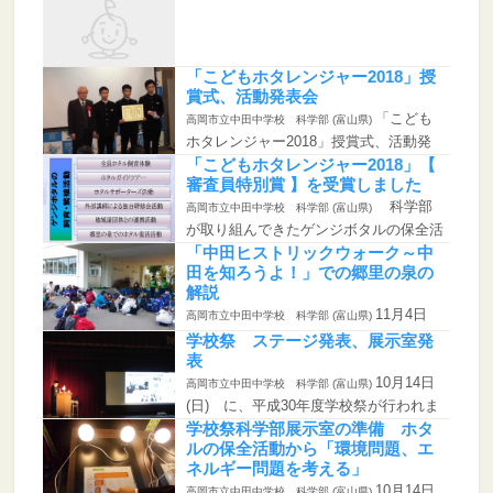
「こどもホタレンジャー2018」授
賞式、活動発表会
「こども
高岡市立中田中学校 科学部 (富山県)
ホタレンジャー2018」授賞式、活動発
表会に出席しま...
「こどもホタレンジャー2018」【
審査員特別賞 】を受賞しました
科学部
高岡市立中田中学校 科学部 (富山県)
が取り組んできたゲンジボタルの保全活
動が認められまし...
「中田ヒストリックウォーク～中
田を知ろうよ！」での郷里の泉の
解説
11月4日
高岡市立中田中学校 科学部 (富山県)
(日) に、「中田ヒストリックウォーク
学校祭 ステージ発表、展示室発
～中田を知ろ...
表
10月14日
高岡市立中田中学校 科学部 (富山県)
(日) に、平成30年度学校祭が行われま
した。 ...
学校祭科学部展示室の準備 ホタ
ルの保全活動から「環境問題、エ
ネルギー問題を考える」
10月14日
高岡市立中田中学校 科学部 (富山県)