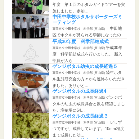
年度 第１回のホタルガイドツアーを実
施しました。参加...
中田中学校ホタルサポーターズミ
ーティング
中田地
高岡市立中田中学校 科学部 (富山県)
区でホタルが見られる季節になったの
で、ホタルサポータ...
平成30年度 科学部結成式
平成30年
高岡市立中田中学校 科学部 (富山県)
度 科学部結成式を行いました。 新入
部員が入ら...
ゲンジボタル幼虫の成長経過５
陸生ホタ
高岡市立中田中学校 科学部 (富山県)
ル生態研究会の方々から連絡をいただき
ました。ありがと...
ゲンジボタルの成長経過4
ゲンジボ
高岡市立中田中学校 科学部 (富山県)
タルの幼虫の成長具合と数を確認しまし
た。増殖場に64...
ゲンジボタルの成長経過３
・少しず
高岡市立中田中学校 科学部 (富山県)
つですが、成長しています。10mm程度
まで成長した幼...