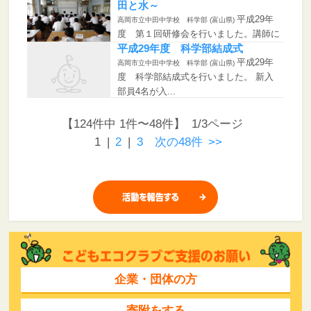
田と水～
平成29年
高岡市立中田中学校 科学部 (富山県)
度 第１回研修会を行いました。講師に
中田地区記念物...
平成29年度 科学部結成式
平成29年
高岡市立中田中学校 科学部 (富山県)
度 科学部結成式を行いました。 新入
部員4名が入...
【124件中 1件〜48件】 1/3ページ
1
|
2
|
3
次の48件
>>
企業・団体の方
寄附をする