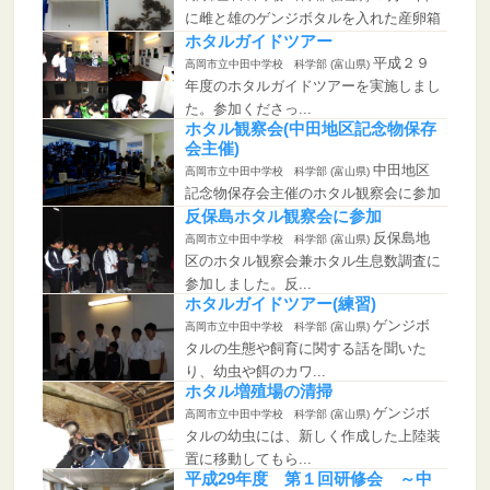
に雌と雄のゲンジボタルを入れた産卵箱
から7月2日に幼...
ホタルガイドツアー
平成２９
高岡市立中田中学校 科学部 (富山県)
年度のホタルガイドツアーを実施しまし
た。参加くださっ...
ホタル観察会(中田地区記念物保存
会主催)
中田地区
高岡市立中田中学校 科学部 (富山県)
記念物保存会主催のホタル観察会に参加
しました。科学部...
反保島ホタル観察会に参加
反保島地
高岡市立中田中学校 科学部 (富山県)
区のホタル観察会兼ホタル生息数調査に
参加しました。反...
ホタルガイドツアー(練習)
ゲンジボ
高岡市立中田中学校 科学部 (富山県)
タルの生態や飼育に関する話を聞いた
り、幼虫や餌のカワ...
ホタル増殖場の清掃
ゲンジボ
高岡市立中田中学校 科学部 (富山県)
タルの幼虫には、新しく作成した上陸装
置に移動してもら...
平成29年度 第１回研修会 ～中