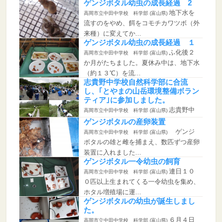
ゲンジボタル幼虫の成長経過 2
地下水を
高岡市立中田中学校 科学部 (富山県)
流すのをやめ、餌をコモチカワツボ（外
来種）に変えてか...
ゲンジボタル幼虫の成長経過 １
ふ化後２
高岡市立中田中学校 科学部 (富山県)
か月がたちました。夏休み中は、地下水
（約１３℃）を流...
志貴野中学校自然科学部に合流
し、｢とやまの山岳環境整備ボラン
ティア｣に参加しました。
志貴野中
高岡市立中田中学校 科学部 (富山県)
学校自然科学部に合流し、中学生グルー
ゲンジボタルの産卵装置
プとして富山県主...
ゲンジ
高岡市立中田中学校 科学部 (富山県)
ボタルの雄と雌を捕まえ、数匹ずつ産卵
装置に入れました...
ゲンジボタル一令幼虫の飼育
連日１０
高岡市立中田中学校 科学部 (富山県)
０匹以上生まれてくる一令幼虫を集め、
ホタル増殖場に運...
ゲンジボタルの幼虫が誕生しまし
た。
６月４日
高岡市立中田中学校 科学部 (富山県)