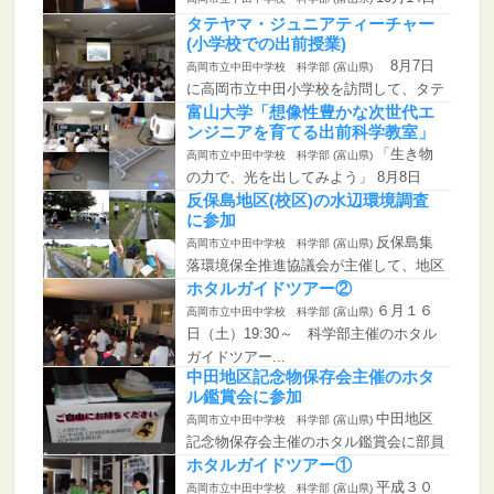
(日) に行われる平成30年度学校祭に向
タテヤマ・ジュニアティーチャー
けて準備...
(小学校での出前授業)
8月7日
高岡市立中田中学校 科学部 (富山県)
に高岡市立中田小学校を訪問して、タテ
ヤマ・ジュニア...
富山大学「想像性豊かな次世代エ
ンジニアを育てる出前科学教室」
「生き物
高岡市立中田中学校 科学部 (富山県)
の力で、光を出してみよう」 8月8日
(水) 富...
反保島地区(校区)の水辺環境調査
に参加
反保島集
高岡市立中田中学校 科学部 (富山県)
落環境保全推進協議会が主催して、地区
の児童クラブ、中...
ホタルガイドツアー②
６月１６
高岡市立中田中学校 科学部 (富山県)
日（土）19:30～ 科学部主催のホタル
ガイドツアー...
中田地区記念物保存会主催のホタ
ル鑑賞会に参加
中田地区
高岡市立中田中学校 科学部 (富山県)
記念物保存会主催のホタル鑑賞会に部員
全員が参加しまし...
ホタルガイドツアー①
平成３０
高岡市立中田中学校 科学部 (富山県)