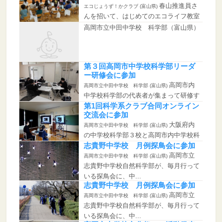
春山推進員さ
エコじょうず！かクラブ (富山県)
んを招いて、はじめてのエコライフ教室
を定塚保育園...
高岡市立中田中学校 科学部（富山県）
第３回高岡市中学校科学部リーダ
ー研修会に参加
高岡市内
高岡市立中田中学校 科学部 (富山県)
中学校科学部の代表者が集まって研修す
る活動。第３回の...
第1回科学系クラブ合同オンライン
交流会に参加
大阪府内
高岡市立中田中学校 科学部 (富山県)
の中学校科学部３校と高岡市内中学校科
学部3校が、研究...
志貴野中学校 月例探鳥会に参加
高岡市立
高岡市立中田中学校 科学部 (富山県)
志貴野中学校自然科学部が、毎月行って
いる探鳥会に、中...
志貴野中学校 月例探鳥会に参加
高岡市立
高岡市立中田中学校 科学部 (富山県)
志貴野中学校自然科学部が、毎月行って
いる探鳥会に、中...