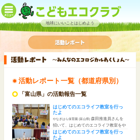
地球にいいことはじめよう
活動レポート一覧（都道府県別）
「富山県」の活動報告一覧
はじめてのエコライフ教室を行っ
たよ
森田推進員さんを
やなぎはら保育園 (富山県)
招いて、はじめてのエコライフ教室をや
なぎはら...
はじめてのエコライフ教室を行っ
たよ