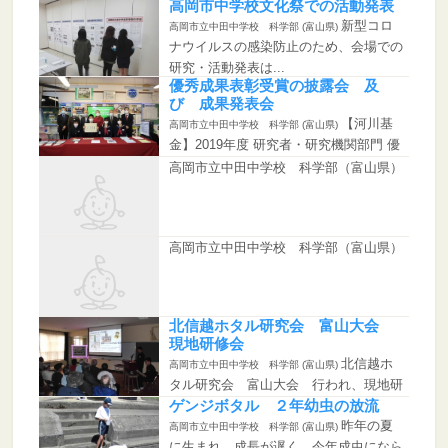
高岡市中学校文化祭での活動発表
新型コロ
高岡市立中田中学校 科学部 (富山県)
ナウイルスの感染防止のため、会場での
研究・活動発表は...
優秀成果表彰受賞の披露会 及
び 成果発表会
【河川基
高岡市立中田中学校 科学部 (富山県)
金】2019年度 研究者・研究機関部門 優
秀成果...
高岡市立中田中学校 科学部（富山県）
高岡市立中田中学校 科学部（富山県）
北信越ホタル研究会 富山大会
現地研修会
北信越ホ
高岡市立中田中学校 科学部 (富山県)
タル研究会 富山大会 行われ、現地研
修として中田中学...
ゲンジボタル ２年幼虫の放流
昨年の夏
高岡市立中田中学校 科学部 (富山県)
に生まれ、成長が遅く、今年成虫になら