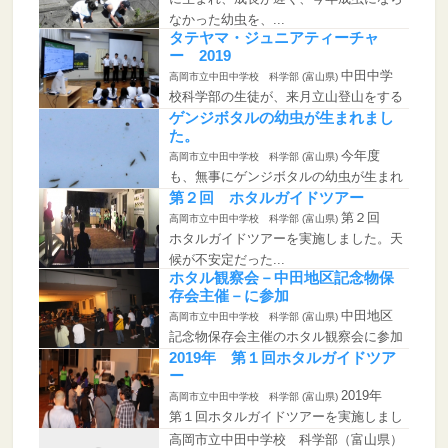
なかった幼虫を、...
タテヤマ・ジュニアティーチャ
ー 2019
中田中学
高岡市立中田中学校 科学部 (富山県)
校科学部の生徒が、来月立山登山をする
中田小学校６年生...
ゲンジボタルの幼虫が生まれまし
た。
今年度
高岡市立中田中学校 科学部 (富山県)
も、無事にゲンジボタルの幼虫が生まれ
ました。今年は、新...
第２回 ホタルガイドツアー
第２回
高岡市立中田中学校 科学部 (富山県)
ホタルガイドツアーを実施しました。天
候が不安定だった...
ホタル観察会－中田地区記念物保
存会主催－に参加
中田地区
高岡市立中田中学校 科学部 (富山県)
記念物保存会主催のホタル観察会に参加
しました。このイ...
2019年 第１回ホタルガイドツア
ー
2019年
高岡市立中田中学校 科学部 (富山県)
第１回ホタルガイドツアーを実施しまし
た。 子供...
高岡市立中田中学校 科学部（富山県）