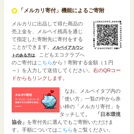
「メルカリ寄付」機能によるご寄附
メルカリに出品して得た商品の
売上金を、メルペイ残高を通じ
て指定した寄附先に寄付をする
ことができます。
メルペイアカウン
こどもエコクラブへ
トのある方は
、
のご寄付は
こちら
から！寄附する金額（１円
～）を入力して送信してください。
右のQRコー
ドからもリンクします。
なお、メルペイタブ内の
「使い方」一覧の中から赤
い枠の「メルカリ寄付」を
タッチして
、
「日本環境
協会」
を寄付先に選んでもご寄附いただけま
す。手順については
こちら
をご覧ください。