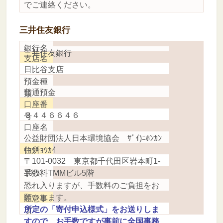
でご連絡ください。
三井住友銀行
銀行名
三井住友銀行
支店名
日比谷支店
預金種
普通預金
類
口座番
３４４６６４６
号
口座名
公益財団法人日本環境協会 ｻﾞｲ)ﾆﾎﾝｶﾝ
住所
ｷｮｳｷｮｳｶｲ
〒101-0032 東京都千代田区岩本町1-
手数料
10-5 TMMビル5階
恐れ入りますが、手数料のご負担をお
願いします。
注意事
所定の「寄付申込様式」をお送りしま
項
すので、お手数ですが事前に全国事務