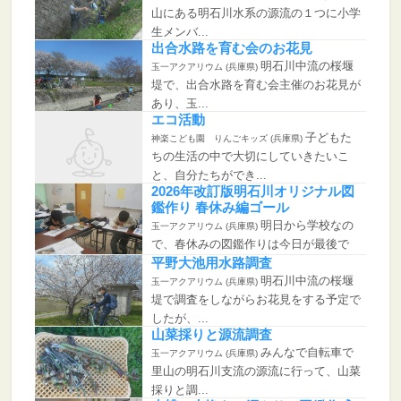
山にある明石川水系の源流の１つに小学
生メンバ...
出合水路を育む会のお花見
明石川中流の桜堰
玉一アクアリウム (兵庫県)
堤で、出合水路を育む会主催のお花見が
あり、玉...
エコ活動
子どもた
神楽こども園 りんごキッズ (兵庫県)
ちの生活の中で大切にしていきたいこ
と、自分たちができ...
2026年改訂版明石川オリジナル図
鑑作り 春休み編ゴール
明日から学校なの
玉一アクアリウム (兵庫県)
で、春休みの図鑑作りは今日が最後で
す。春休み...
平野大池用水路調査
明石川中流の桜堰
玉一アクアリウム (兵庫県)
堤で調査をしながらお花見をする予定で
したが、...
山菜採りと源流調査
みんなで自転車で
玉一アクアリウム (兵庫県)
里山の明石川支流の源流に行って、山菜
採りと調...