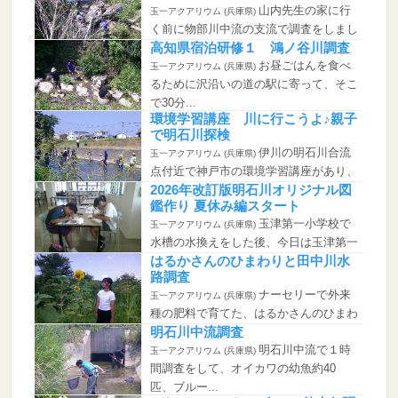
)
山内先生の家に行
玉一アクアリウム (兵庫県)
く前に物部川中流の支流で調査をしまし
た。30...
高知県宿泊研修１ 鴻ノ谷川調査
お昼ごはんを食べ
玉一アクアリウム (兵庫県)
るために沢沿いの道の駅に寄って、そこ
で30分...
環境学習講座 川に行こうよ♪親子
で明石川探検
伊川の明石川合流
玉一アクアリウム (兵庫県)
点付近で神戸市の環境学習講座があり、
小学生の...
2026年改訂版明石川オリジナル図
鑑作り 夏休み編スタート
玉津第一小学校で
玉一アクアリウム (兵庫県)
水槽の水換えをした後、今日は玉津第一
小学校で...
はるかさんのひまわりと田中川水
路調査
ナーセリーで外来
玉一アクアリウム (兵庫県)
種の肥料で育てた、はるかさんのひまわ
りの花が...
明石川中流調査
明石川中流で１時
玉一アクアリウム (兵庫県)
間調査をして、オイカワの幼魚約40
匹、ブルー...