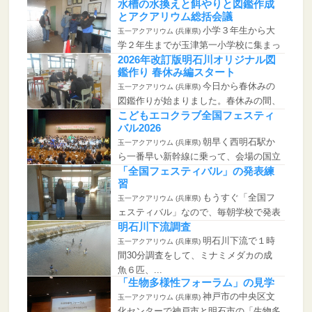
水槽の水換えと餌やりと図鑑作成
とアクアリウム総括会議
小学３年生から大
玉一アクアリウム (兵庫県)
学２年生までが玉津第一小学校に集まっ
て水槽の...
2026年改訂版明石川オリジナル図
鑑作り 春休み編スタート
今日から春休みの
玉一アクアリウム (兵庫県)
図鑑作りが始まりました。春休みの間、
玉津第一...
こどもエコクラブ全国フェスティ
バル2026
朝早く西明石駅か
玉一アクアリウム (兵庫県)
ら一番早い新幹線に乗って、会場の国立
オリンピ...
「全国フェスティバル」の発表練
習
もうすぐ「全国フ
玉一アクアリウム (兵庫県)
ェスティバル」なので、毎朝学校で発表
練習をし...
明石川下流調査
明石川下流で１時
玉一アクアリウム (兵庫県)
間30分調査をして、ミナミメダカの成
魚６匹、...
「生物多様性フォーラム」の見学
神戸市の中央区文
玉一アクアリウム (兵庫県)
化センターで神戸市と明石市の「生物多