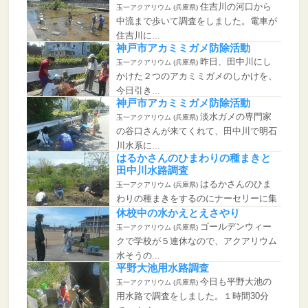
住吉川の河口から
玉一アクアリウム (兵庫県)
中流まで歩いて調査をしました。電車が
住吉川に...
神戸市アカミミガメ防除活動
昨日、田中川にし
玉一アクアリウム (兵庫県)
かけた２つのアカミミガメのしかけを、
今日引き...
神戸市アカミミガメ防除活動
淡水ガメの専門家
玉一アクアリウム (兵庫県)
の谷口さんが来てくれて、田中川で明石
川水系に...
はるかさんのひまわりの種まきと
田中川水路調査
はるかさんのひま
玉一アクアリウム (兵庫県)
わりの種まきをするのにナーセリーに集
まりまし...
休校中の水かえとえさやり
ゴールデンウィー
玉一アクアリウム (兵庫県)
クで学校が５連休なので、アクアリウム
水そうの...
平野大池用水路調査
今日も平野大池の
玉一アクアリウム (兵庫県)
用水路で調査をしました。１時間30分