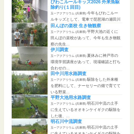
びわこルールキッズ2026 外来魚駆
除釣り(１回目)
今年もびわこルー
玉一アクアリウム (兵庫県)
ルキッズとして、電車で琵琶湖の瀬田川
に来て、...
田んぼの楽校 生き物観察
平野大池の近くに
玉一アクアリウム (兵庫県)
田んぼの楽校があって、今年も生き物観
察の先生...
伊川調査
夏休みに神戸市の
玉一アクアリウム (兵庫県)
環境学習講座があって、現場確認と打ち
合わせの...
田中川用水路調査
駆除をした外来種
玉一アクアリウム (兵庫県)
を肥料にして、ナーセリーの畑で育てて
いる野菜...
平野大池用水路調査
明石川中流の土手
玉一アクアリウム (兵庫県)
に生えているオオキンケイギクの駆除を
した後、...
明石川中流調査
明石川中流の土手
玉一アクアリウム (兵庫県)
に生えているオオキンケイギクの駆除を