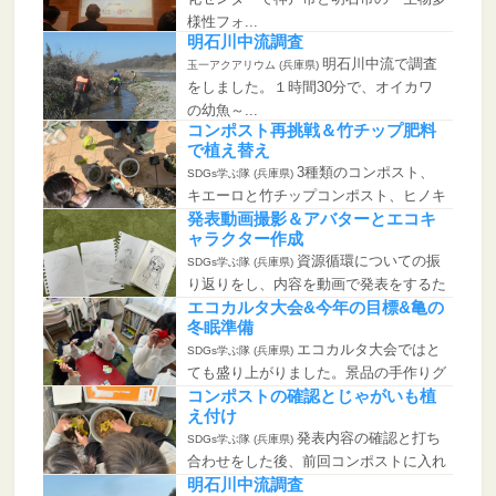
様性フォ...
明石川中流調査
明石川中流で調査
玉一アクアリウム (兵庫県)
をしました。１時間30分で、オイカワ
の幼魚～...
コンポスト再挑戦＆竹チップ肥料
で植え替え
3種類のコンポスト、
SDGs学ぶ隊 (兵庫県)
キエーロと竹チップコンポスト、ヒノキ
チッ...
発表動画撮影＆アバターとエコキ
ャラクター作成
資源循環についての振
SDGs学ぶ隊 (兵庫県)
り返りをし、内容を動画で発表をするた
めの...
エコカルタ大会&今年の目標&亀の
冬眠準備
エコカルタ大会ではと
SDGs学ぶ隊 (兵庫県)
ても盛り上がりました。景品の手作りグ
ッズ...
コンポストの確認とじゃがいも植
え付け
発表内容の確認と打ち
SDGs学ぶ隊 (兵庫県)
合わせをした後、前回コンポストに入れ
た大...
明石川中流調査