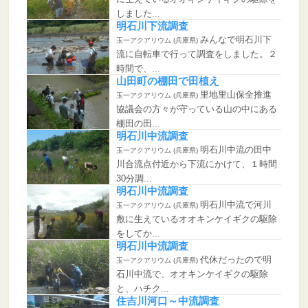
しました...
明石川下流調査
みんなで明石川下
玉一アクアリウム (兵庫県)
流に自転車で行って調査をしました。２
時間で、...
山田町の棚田で田植え
里地里山保全推進
玉一アクアリウム (兵庫県)
協議会の方々が守っている山の中にある
棚田の田...
明石川中流調査
明石川中流の田中
玉一アクアリウム (兵庫県)
川合流点付近から下流にかけて、１時間
30分調...
明石川中流調査
明石川中流で河川
玉一アクアリウム (兵庫県)
敷に生えているオオキンケイギクの駆除
をしてか...
明石川中流調査
代休だったので明
玉一アクアリウム (兵庫県)
石川中流で、オオキンケイギクの駆除
と、ハチク...
住吉川河口～中流調査