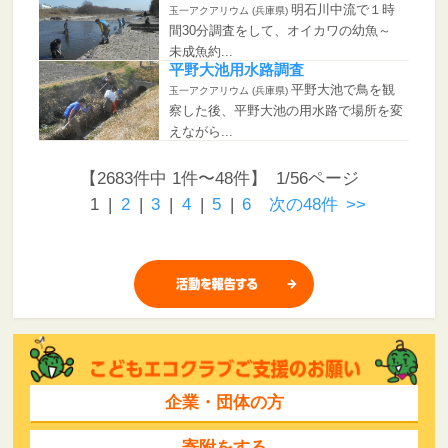
明石川中流で１時
玉一アクアリウム (兵庫県)
間30分調査をして、オイカワの幼魚～
未成魚約...
平野大池用水路調査
平野大池で鳥を観
玉一アクアリウム (兵庫県)
察した後、平野大池の用水路で場所を変
えながら...
【2683件中 1件〜48件】 1/56ページ
1
|
2
|
3
|
4
|
5
|
6
次の48件
>>
企業・団体の方
寄附をする