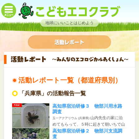
地球にいいことはじめよう
活動レポート一覧（都道府県別）
「兵庫県」の活動報告一覧
高知県宿泊研修３ 物部川用水路
調査
山内先生の家に泊
玉一アクアリウム (兵庫県)
めてもらって、５時に起きて朝いちで山
内先生の...
高知県宿泊研修２ 物部川支流調
査