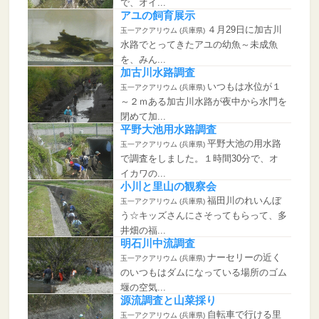
で、オイ...
アユの飼育展示
４月29日に加古川
玉一アクアリウム (兵庫県)
水路でとってきたアユの幼魚～未成魚
を、みん...
加古川水路調査
いつもは水位が１
玉一アクアリウム (兵庫県)
～２ｍある加古川水路が夜中から水門を
閉めて加...
平野大池用水路調査
平野大池の用水路
玉一アクアリウム (兵庫県)
で調査をしました。１時間30分で、オ
イカワの...
小川と里山の観察会
福田川のれいんぼ
玉一アクアリウム (兵庫県)
う☆キッズさんにさそってもらって、多
井畑の福...
明石川中流調査
ナーセリーの近く
玉一アクアリウム (兵庫県)
のいつもはダムになっている場所のゴム
堰の空気...
源流調査と山菜採り
自転車で行ける里
玉一アクアリウム (兵庫県)