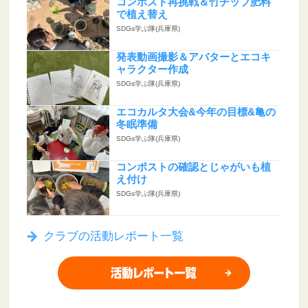
コンポスト再挑戦＆竹チップ肥料
で植え替え
SDGs学ぶ隊(兵庫県)
発表動画撮影＆アバターとエコキ
ャラクター作成
SDGs学ぶ隊(兵庫県)
エコカルタ大会&今年の目標&亀の
冬眠準備
SDGs学ぶ隊(兵庫県)
コンポストの確認とじゃがいも植
え付け
SDGs学ぶ隊(兵庫県)
クラブの活動レポート一覧