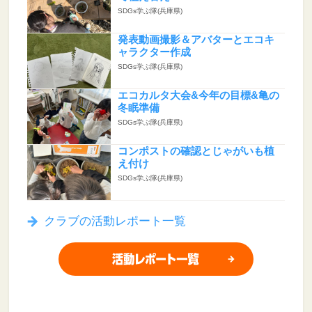
SDGs学ぶ隊(兵庫県)
発表動画撮影＆アバターとエコキ
ャラクター作成
SDGs学ぶ隊(兵庫県)
エコカルタ大会&今年の目標&亀の
冬眠準備
SDGs学ぶ隊(兵庫県)
コンポストの確認とじゃがいも植
え付け
SDGs学ぶ隊(兵庫県)
クラブの活動レポート一覧