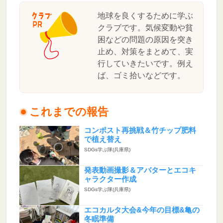
地球を良くするために学ぶ
クラブです。気候変動や貧
困などの問題の原因を突き
止め、対策をまとめて、実
行していきたいです。例え
ば、ゴミ拾いなどです。
これまでの報告
コンポスト再挑戦＆竹チップ肥料
で植え替え
SDGs学ぶ隊(兵庫県)
発表動画撮影＆アバターとエコキ
ャラクター作成
SDGs学ぶ隊(兵庫県)
エコカルタ大会&今年の目標&亀の
冬眠準備