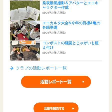
発表動画撮影＆アバターとエコキ
ャラクター作成
SDGs学ぶ隊(兵庫県)
エコカルタ大会&今年の目標&亀の
冬眠準備
SDGs学ぶ隊(兵庫県)
コンポストの確認とじゃがいも植
え付け
SDGs学ぶ隊(兵庫県)
クラブの活動レポート一覧