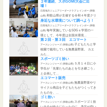
２年連続、スポGOMI大会に出
場！
日高地方ジュニアリーダークラブ レインボー (和歌
和歌山県が主催する令和４年度クリ
山県)
ーンアップ運動in和歌山「ス...
身近な水環境について調べよう！
日高地方ジュニアリーダークラブ レインボー (和歌
毎年実施しているSDGｓ学習の一
山県)
環として、今年度は全国水環境...
第２回・第３回 エコマート
子どもたちと学
アースレンジャーズ (和歌山県)
校園で栽培している無農薬野菜。 カエ
ルた...
スポーツゴミ拾い
５月１４日に小
アースレンジャーズ (和歌山県)
学生が「先輩たちのあとを引き継ごう」
と企画して...
エコマート販売
無農薬野菜やリ
アースレンジャーズ (和歌山県)
サイクル商品を子どもたちがつくってき
たものを、...
ゴミ拾い
スポーツゴミ拾
アースレンジャーズ (和歌山県)
い大会が中止になったのに、予定が空い