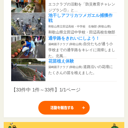
エコクラブの活動を「防災教育チャレン
ジプラン①」と...
池干しアフリカツメガエル捕獲作
戦
和歌山県立田辺高校・中学校 生物部 (和歌山県)
和歌山県立田辺中学校・田辺高校生物部
では、鳥の巣半島の生物に...
通学路をきれいにしよう！
自分たちが通う小
湯崎親子クラブ (和歌山県)
学校までの通学路をキレイに清掃しまし
た。北風...
花苗植え体験
道路沿いの花壇に
湯崎親子クラブ (和歌山県)
たくさんの苗を植えました。
【33件中 1件～33件】1/1ページ