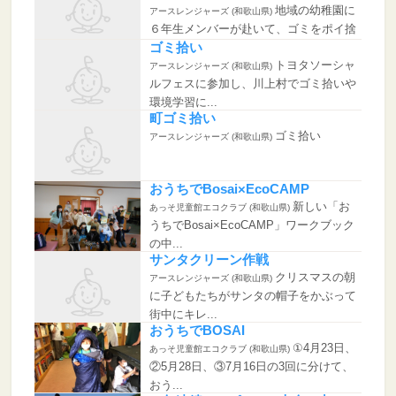
地域の幼稚園に
アースレンジャーズ (和歌山県)
６年生メンバーが赴いて、ゴミをポイ捨
てしてしま...
ゴミ拾い
トヨタソーシャ
アースレンジャーズ (和歌山県)
ルフェスに参加し、川上村でゴミ拾いや
環境学習に...
町ゴミ拾い
ゴミ拾い
アースレンジャーズ (和歌山県)
おうちでBosai×EcoCAMP
新しい「お
あっそ児童館エコクラブ (和歌山県)
うちでBosai×EcoCAMP」ワークブック
の中...
サンタクリーン作戦
クリスマスの朝
アースレンジャーズ (和歌山県)
に子どもたちがサンタの帽子をかぶって
街中にキレ...
おうちでBOSAI
①4月23日、
あっそ児童館エコクラブ (和歌山県)
②5月28日、③7月16日の3回に分けて、
おう...