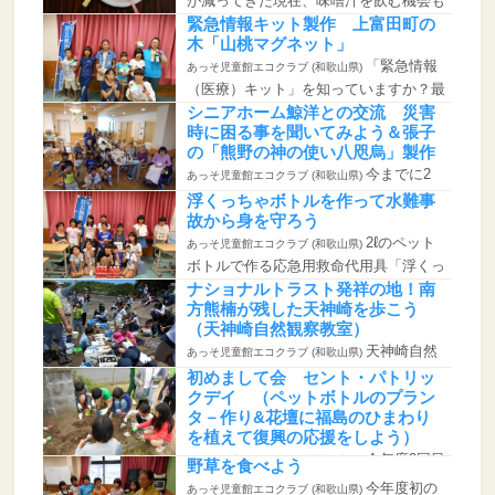
が減ってきた現在、味噌汁を飲む機会も
少なくなってき...
緊急情報キット製作 上富田町の
木「山桃マグネット」
「緊急情報
あっそ児童館エコクラブ (和歌山県)
（医療）キット」を知っていますか？最
近は一人暮らし...
シニアホーム鯨洋との交流 災害
時に困る事を聞いてみよう＆張子
の「熊野の神の使い八咫烏」製作
今までに2
あっそ児童館エコクラブ (和歌山県)
度、「シニアホーム鯨洋」の入居者さま
浮くっちゃボトルを作って水難事
から、張り子で...
故から身を守ろう
2ℓのペット
あっそ児童館エコクラブ (和歌山県)
ボトルで作る応急用救命代用具「浮くっ
ちゃボトル」...
ナショナルトラスト発祥の地！南
方熊楠が残した天神崎を歩こう
（天神崎自然観察教室）
天神崎自然
あっそ児童館エコクラブ (和歌山県)
観察教室に参加しました。近畿から多く
初めまして会 セント・パトリッ
の人が集まって...
クデイ （ペットボトルのプラン
タ－作り&花壇に福島のひまわり
を植えて復興の応援をしよう）
今年度2回目
あっそ児童館エコクラブ (和歌山県)
野草を食べよう
の活動ですが、新規参加者にとっては初顔合わせとな...
今年度初の
あっそ児童館エコクラブ (和歌山県)