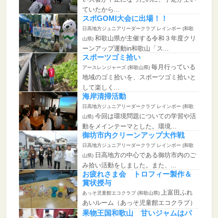
ていたから...
スポGOMI大会に出場！！
日高地方ジュニアリーダークラブ レインボー (和歌
和歌山県が主催する令和３年度クリ
山県)
ーンアップ運動in和歌山「ス...
スポーツゴミ拾い
毎月行っている
アースレンジャーズ (和歌山県)
地域のゴミ拾いを、スポーツゴミ拾いと
して楽しく...
海岸清掃活動
日高地方ジュニアリーダークラブ レインボー (和歌
今回は環境問題についての学習や活
山県)
動をメインテーマとした。環境...
御坊市内クリーンアップ大作戦
日高地方ジュニアリーダークラブ レインボー (和歌
日高地方の中心である御坊市内のご
山県)
み拾い活動をしました。また、...
お疲れさま会 トロフィー製作＆
賞状授与
上富田ふれ
あっそ児童館エコクラブ (和歌山県)
あいルーム（あっそ児童館エコクラブ）
2017年度最...
果物王国和歌山 甘いジャムはパ