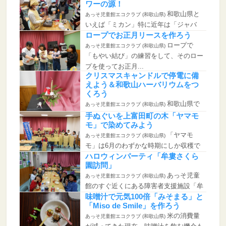
ワーの源！
和歌山県と
あっそ児童館エコクラブ (和歌山県)
いえば「ミカン」特に近年は「ジャバ
ラ」が花粉症に聞...
ロープでお正月リースを作ろう
ロープで
あっそ児童館エコクラブ (和歌山県)
「もやい結び」の練習をして、そのロー
プを使ってお正月...
クリスマスキャンドルで停電に備
えよう＆和歌山ハーバリウムをつ
くろう
和歌山県で
あっそ児童館エコクラブ (和歌山県)
は、ドライフラワーとしても人気のあ
手ぬぐいを上富田町の木「ヤマモ
る、スターチスや...
モ」で染めてみよう
「ヤマモ
あっそ児童館エコクラブ (和歌山県)
モ」は6月のわずかな時期にしか収穫で
きず、幻の果実と...
ハロウィンパーティ「牟婁さくら
園訪問」
あっそ児童
あっそ児童館エコクラブ (和歌山県)
館のすぐ近くにある障害者支援施設「牟
婁さくら園」に...
味噌汁で元気100倍「みそまる」と
「Miso de Smile」を作ろう
米の消費量
あっそ児童館エコクラブ (和歌山県)