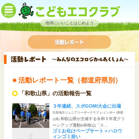
地球にいいことはじめよう
活動レポート一覧（都道府県別）
「和歌山県」の活動報告一覧
３年連続、スポGOMI大会に出場
日高地方ジュニアリーダークラブ レインボー (和歌
和歌山県が主催する令和５年度クリ
山県)
ーンアップ運動in和歌山「ス...
ゴミお化けペープサート＋ハロウ
ィンゴミ拾い