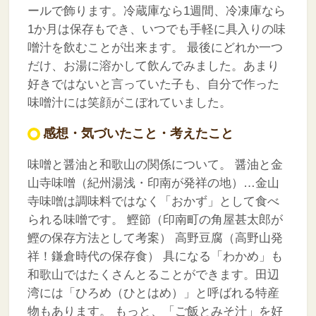
ールで飾ります。冷蔵庫なら1週間、冷凍庫なら
1か月は保存もでき、いつでも手軽に具入りの味
噌汁を飲むことが出来ます。
最後にどれか一つ
だけ、お湯に溶かして飲んでみました。あまり
好きではないと言っていた子も、自分で作った
味噌汁には笑顔がこぼれていました。
感想・気づいたこと・考えたこと
味噌と醤油と和歌山の関係について。
醤油と金
山寺味噌（紀州湯浅・印南が発祥の地）…金山
寺味噌は調味料ではなく「おかず」として食べ
られる味噌です。
鰹節（印南町の角屋甚太郎が
鰹の保存方法として考案）
高野豆腐（高野山発
祥！鎌倉時代の保存食）
具になる「わかめ」も
和歌山ではたくさんとることができます。田辺
湾には「ひろめ（ひとはめ）」と呼ばれる特産
物もあります。
もっと、「ご飯とみそ汁」を好