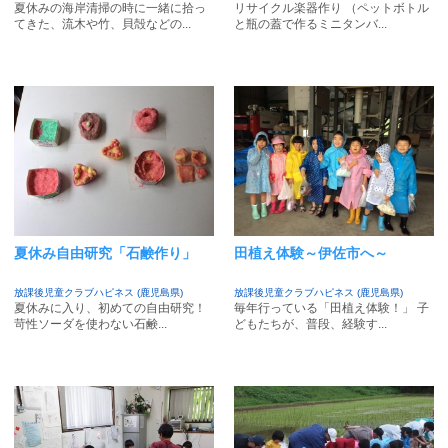
夏休みの海岸清掃の時に一緒に拾っ
リサイクル楽器作り （ペットボトル
てきた、流木や竹、貝殻などの...
と瓶の蓋で作るミニタンバ...
夏休み自由研究「石鹸作り」
田植え体験～伊佐市へ～
放課後児童クラブハピネス (鹿児島県)
放課後児童クラブハピネス (鹿児島県)
夏休みに入り、初めての自由研究！
毎年行っている「田植え体験！」 子
苛性ソーダを使わない石鹸...
どもたちが、普段、経験す...