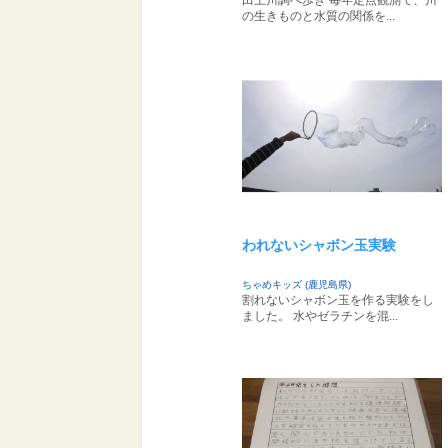
田上川調べ歩き 毎年定点観測で、川
の生きものと水質の関係を...
われないシャボン玉実験
ちゃめキッズ (鹿児島県)
割れないシャボン玉を作る実験をし
ました。 水やゼラチンを混...