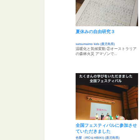
夏休みの自由研究３
satsumaimo kids (鹿児島県)
温暖化と気候変動 ②オーストラリア
の森林火災 アマゾンで...
全国フェスティバルに参加させ
ていただきました
色響（IRO＆HIBIKI) (鹿児島県)