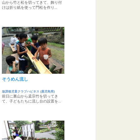
山から竹と松を切ってきて、飾り付
けは折り紙を使って門松を作り...
そうめん流し
放課後児童クラブハピネス (鹿児島県)
前日に裏山から孟宗竹を切ってき
て、子どもたちに流し台の設置を...