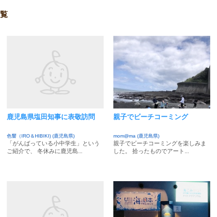
覧
鹿児島県塩田知事に表敬訪問
親子でビーチコーミング
色響（IRO＆HIBIKI) (鹿児島県)
mom@ma (鹿児島県)
「がんばっている小中学生」という
親子でビーチコーミングを楽しみま
ご紹介で、 冬休みに鹿児島...
した。 拾ったものでアート...