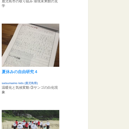
鹿児島市の取り組み 環境未来館の見
学
夏休みの自由研究４
satsumaimo kids (鹿児島県)
温暖化と気候変動 ③サンゴの白化現
象