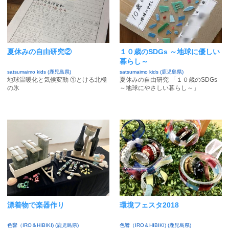
夏休みの自由研究②
１０歳のSDGs ～地球に優しい
暮らし～
satsumaimo kids (鹿児島県)
satsumaimo kids (鹿児島県)
地球温暖化と気候変動 ①とける北極
夏休みの自由研究 「１０歳のSDGs
の氷
～地球にやさしい暮らし～」
漂着物で楽器作り
環境フェスタ2018
色響（IRO＆HIBIKI) (鹿児島県)
色響（IRO＆HIBIKI) (鹿児島県)