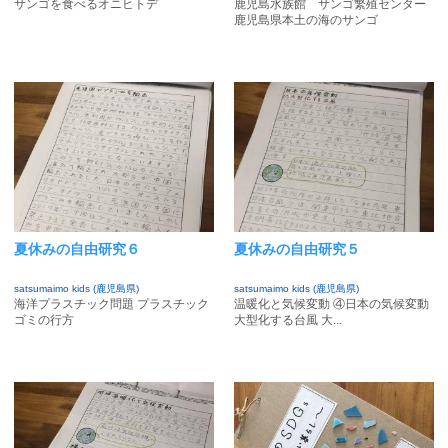
サンゴを食べるオニヒトデ
鹿児島水族館 サンゴ繁殖センター
鹿児島県本土の海のサンゴ
夏休みの自由研究６
夏休みの自由研究５
satsumaimo kids (鹿児島県)
satsumaimo kids (鹿児島県)
海洋プラスチック問題 プラスチック
温暖化と気候変動 ④日本の気候変動
ゴミの行方
大型化する台風 大...