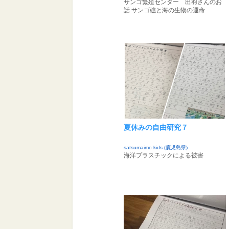
サンゴ繁殖センター 出羽さんのお
話 サンゴ礁と海の生物の運命
夏休みの自由研究７
satsumaimo kids (鹿児島県)
海洋プラスチックによる被害