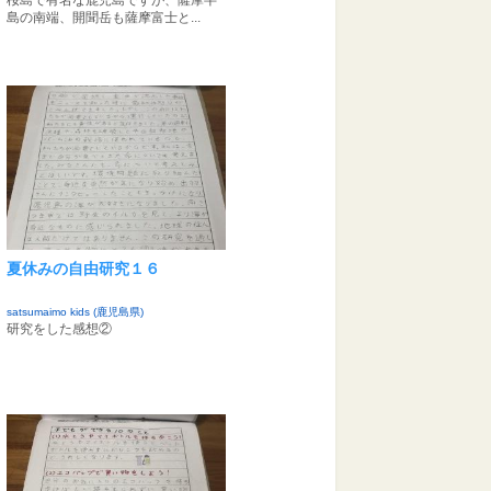
桜島で有名な鹿児島ですが、薩摩半
島の南端、開聞岳も薩摩富士と...
夏休みの自由研究１６
satsumaimo kids (鹿児島県)
研究をした感想②