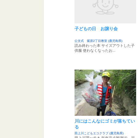
子どもの日 お譲り会
公文式 紫原2丁目教室 (鹿児島県)
読み終わった本 サイズアウトした子
供服 使わなくなったお...
川にはこんなにゴミが落ちてい
る
田上川こどもエコクラブ (鹿児島県)