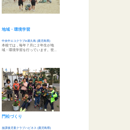
地域・環境学習
中央中エコクラブin屋久島 (鹿児島県)
本校では，毎年７月に２年生が地
域・環境学習を行っています。世...
門松づくり
放課後児童クラブハピネス (鹿児島県)