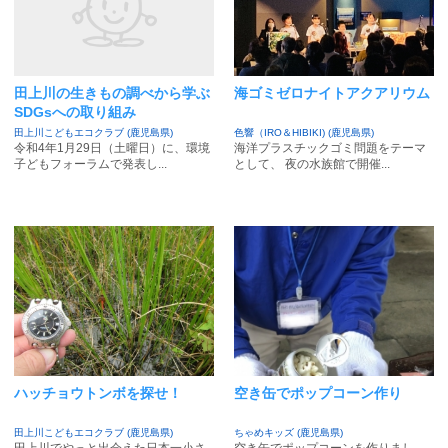
田上川の生きもの調べから学ぶ
海ゴミゼロナイトアクアリウム
SDGsへの取り組み
田上川こどもエコクラブ (鹿児島県)
色響（IRO＆HIBIKI) (鹿児島県)
令和4年1月29日（土曜日）に、環境
海洋プラスチックゴミ問題をテーマ
子どもフォーラムで発表し...
として、 夜の水族館で開催...
ハッチョウトンボを探せ！
空き缶でポップコーン作り
田上川こどもエコクラブ (鹿児島県)
ちゃめキッズ (鹿児島県)