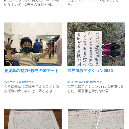
田上川でやっと出会えた日本一小さ
空き缶でポップコーンを作りまし
いなトンボ！1円玉の直径と同...
た。
鹿児島の魅力⭐︎桜島の灰アート
世界気候アクション0925
ちゃめキッズ (鹿児島県)
satsumaimo kids (鹿児島県)
ときに生活に支障を与えることもあ
世界気候アクション0925に参加しま
る桜島の火山灰には、降るとき...
した。選挙権を持たない若...