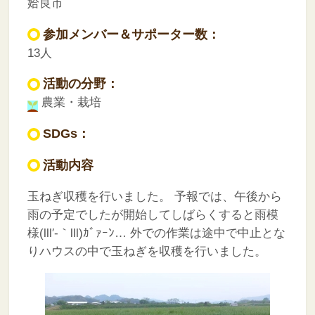
姶良市
参加メンバー＆サポーター数：
13人
活動の分野：
農業・栽培
SDGs：
活動内容
玉ねぎ収穫を行いました。
予報では、午後から
雨の予定でしたが開始してしばらくすると雨模
様(lll′-｀lll)ｶﾞｧｰﾝ…
外での作業は途中で中止とな
りハウスの中で玉ねぎを収穫を行いました。