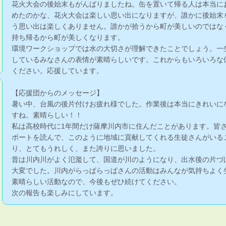
花火大会の後始末もがんばりましたね。缶を置いて帰る人は本当に
めたのかな、花火大会は楽しい思い出になりますが、誰かに後始末
う思い出は楽しくありません。誰かが拾うから町が美しいのではな
持ち帰るから町が美しくなります。
環境ワークショップでは水の大切さが理解できたことでしょう。一
しているみなさんの表情が素晴らしいです。これからもいろいろな
ください。応援しています。
【応援団からのメッセージ】
暑い中、台風の後片付けお疲れ様でした。作業後は本当にきれいに
すね。素晴らしい！！
私は高校時代に1年間だけ薩摩川内市に住んだことがあります。皆
ポートを読んで、このように地域に貢献してくれる生徒さんがいる
り、とてもうれしく、また誇りに思いました。
昔は川内川がよく氾濫して、国道が川のようになり、出水後の片づ
大変でした。川内がらっぱらっぱさんの活動はみんなが気持ちよく
素晴らしい活動なので、今後もぜひ続けてください。
次の報告も楽しみにしています。