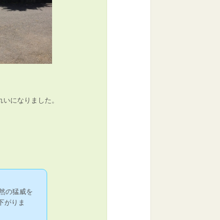
れいになりました。
然の猛威を
下がりま