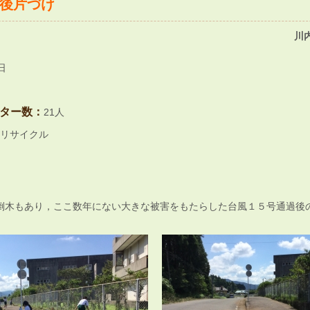
後片づけ
川
日
ター数：
21人
リサイクル
倒木もあり，ここ数年にない大きな被害をもたらした台風１５号通過後