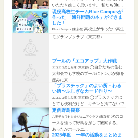
いただき嬉しく思います。 私たちBlu...
現役高校生チームBlue Campusが
作った 「海洋問題の本」ができま
した！
高校生が作った中高生
Blue Campus (東京都)
向け「Z世代が明日の海と語ってみた
モグランゾクラブ（東京都）
話」を...
プールの「エコアップ」大作戦
◯自分たちの住む
エコエコ楽しみ隊 (東京都)
大都会でも学校のプールにトンボが卵を
産みに来...
「プラスチック」のよい所・わる
い所〜ふしぎなカード作り〜
◯プラスチックは
エコエコ楽しみ隊 (東京都)
とても便利だけど、キチンと捨てないで
自然界に...
定例野鳥観察
次のコ
八王子カワセミ会ジュニアクラブ (東京都)
ースを辿って野鳥を探して観察する。
あったかホールエ...
2025年度 一年の活動をまとめま