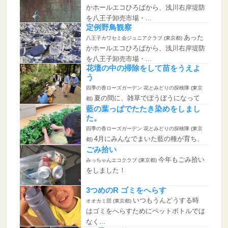
かホールエコひろばから、浅川右岸堤防
を八王子卸売市場・...
定例野鳥観察
あった
八王子カワセミ会ジュニアクラブ (東京都)
かホールエコひろばから、浅川右岸堤防
を八王子卸売市場・...
花壇の中の掃除をして苗をうえよ
う
四季の香ローズガーデン 花とみどりの探検隊 (東京
夏の間に、雑草でぼうぼうになって
都)
しまった花壇の草引きをした後...
藍の葉っぱでたたき染めをしまし
た。
四季の香ローズガーデン 花とみどりの探検隊 (東京
4月にみんなでまいた藍の種が育ち、
都)
その葉を使ってハンカチに葉...
ごみ拾い
今年もごみ拾い
みっちゃんエコクラブ (東京都)
をしました！
3つめのR ゴミをへらす
いつもうんどうする時
オオカミ団 (東京都)
はゴミをへらすためにペットボトルでは
なく...