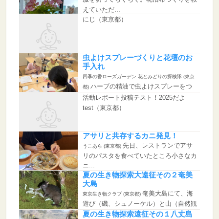
えていただ...
にじ（東京都）
虫よけスプレーづくりと花壇のお
手入れ
四季の香ローズガーデン 花とみどりの探検隊 (東京
ハーブの精油で虫よけスプレーをつ
都)
くり、それを振りかけて外で花...
活動レポート投稿テスト！2025だよ
test（東京都）
アサリと共存するカニ発見！
先日、レストランでアサ
うこあら (東京都)
リのパスタを食べていたところ小さなカ
ニ...
夏の生き物探索大遠征その２奄美
大島
奄美大島にて、海
東京生き物クラブ (東京都)
遊び（磯、シュノーケル）と山（自然観
察の森、...
夏の生き物探索遠征その１八丈島