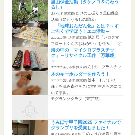
里山保全活動（タケノコ＆にわう
るし）
たけのこ掘り＆里山保全
えいちず (東京都)
活動（にわうるしの駆除）
「地球おんだん化」とは？～す
ごろくで学ぼう！エコ活動～
紙芝居『シロクマ
エコエコ楽しみ隊 (東京都)
フロートくんのおねがい』を読み、「ど
うして地...
海の中の「マイクロプラスチッ
ク」～リサイクル工作「万華鏡」
～
7月の「プラスチッ
エコエコ楽しみ隊 (東京都)
ク」学習の第二弾。 絵本『プラスチッ
木のキーホルダーを作ろう！
クマ...
絵本「じいじの
エコエコ楽しみ隊 (東京都)
森」を読み森やそこにすむ生きものにつ
いて学習。...
モグランゾクラブ（東京都）
うみぽす甲子園2025 ファイナルで
グランプリを受賞しました！
このような素敵な賞を
Blue Campus (東京都)