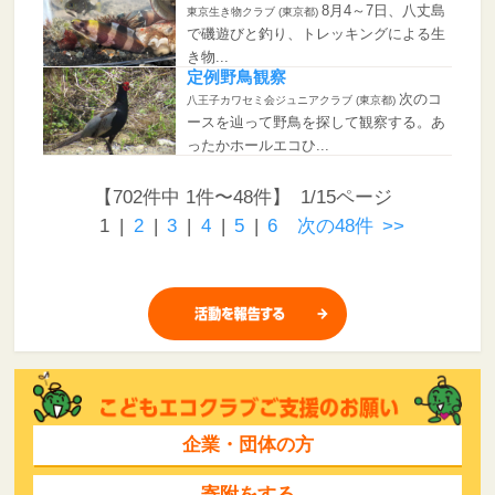
8月4～7日、八丈島
東京生き物クラブ (東京都)
で磯遊びと釣り、トレッキングによる生
き物...
定例野鳥観察
次のコ
八王子カワセミ会ジュニアクラブ (東京都)
ースを辿って野鳥を探して観察する。あ
ったかホールエコひ...
【702件中 1件〜48件】 1/15ページ
1
|
2
|
3
|
4
|
5
|
6
次の48件
>>
企業・団体の方
寄附をする