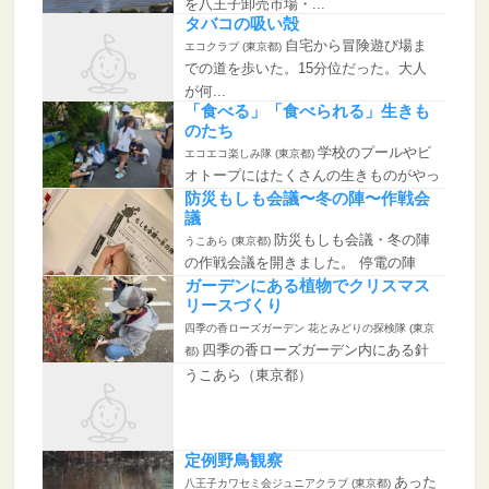
を八王子卸売市場・...
タバコの吸い殻
自宅から冒険遊び場ま
エコクラブ (東京都)
での道を歩いた。15分位だった。大人
が何...
「食べる」「食べられる」生きも
のたち
学校のプールやビ
エコエコ楽しみ隊 (東京都)
オトープにはたくさんの生きものがやっ
てきて棲...
防災もしも会議〜冬の陣〜作戦会
議
防災もしも会議・冬の陣
うこあら (東京都)
の作戦会議を開きました。 停電の陣
「...
ガーデンにある植物でクリスマス
リースづくり
四季の香ローズガーデン 花とみどりの探検隊 (東京
四季の香ローズガーデン内にある針
都)
葉樹を使ってクリスマスリース...
うこあら（東京都）
定例野鳥観察
あった
八王子カワセミ会ジュニアクラブ (東京都)