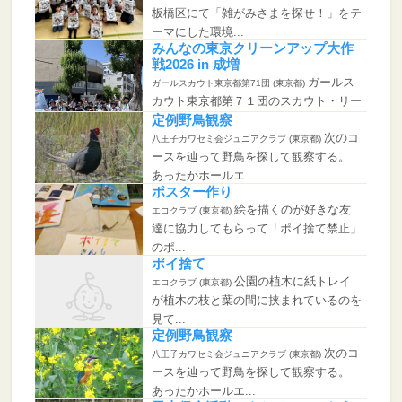
板橋区にて「雑がみさまを探せ！」をテ
ーマにした環境...
みんなの東京クリーンアップ大作
戦2026 in 成増
ガールス
ガールスカウト東京都第71団 (東京都)
カウト東京都第７１団のスカウト・リー
ダー・保護者 総...
定例野鳥観察
次のコ
八王子カワセミ会ジュニアクラブ (東京都)
ースを辿って野鳥を探して観察する。
あったかホールエ...
ポスター作り
絵を描くのが好きな友
エコクラブ (東京都)
達に協力してもらって「ポイ捨て禁止」
のポ...
ポイ捨て
公園の植木に紙トレイ
エコクラブ (東京都)
が植木の枝と葉の間に挟まれているのを
見て...
定例野鳥観察
次のコ
八王子カワセミ会ジュニアクラブ (東京都)
ースを辿って野鳥を探して観察する。
あったかホールエ...