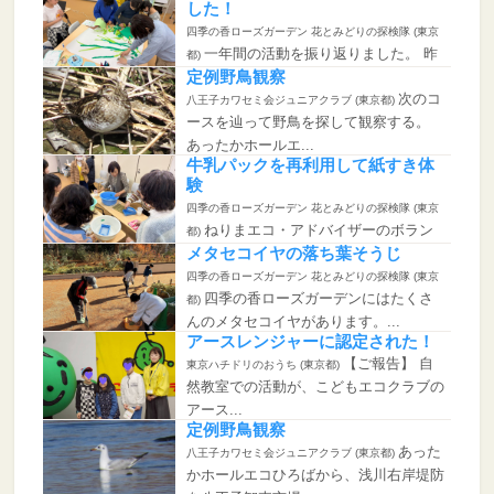
した！
四季の香ローズガーデン 花とみどりの探検隊 (東京
一年間の活動を振り返りました。 昨
都)
年度は大きな樹木をテーマ...
定例野鳥観察
次のコ
八王子カワセミ会ジュニアクラブ (東京都)
ースを辿って野鳥を探して観察する。
あったかホールエ...
牛乳パックを再利用して紙すき体
験
四季の香ローズガーデン 花とみどりの探検隊 (東京
ねりまエコ・アドバイザーのボラン
都)
ティアさんにお越しいただき、...
メタセコイヤの落ち葉そうじ
四季の香ローズガーデン 花とみどりの探検隊 (東京
四季の香ローズガーデンにはたくさ
都)
んのメタセコイヤがあります。...
アースレンジャーに認定された！
【ご報告】 自
東京ハチドリのおうち (東京都)
然教室での活動が、こどもエコクラブの
アース...
定例野鳥観察
あった
八王子カワセミ会ジュニアクラブ (東京都)
かホールエコひろばから、浅川右岸堤防