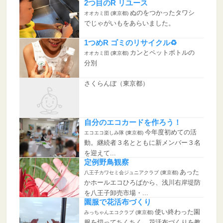
2つ目のR リユース
ぬのをつかったタワシ
オオカミ団 (東京都)
でじゃがいもをあらいました。
1つめR ゴミのリサイクル♻️
カンとペットボトルの
オオカミ団 (東京都)
分別
さくらんぼ（東京都）
自分のエコカードを作ろう！
今年度初めての活
エコエコ楽しみ隊 (東京都)
動。継続者３名とともに新メンバー３名
を迎えて...
定例野鳥観察
あった
八王子カワセミ会ジュニアクラブ (東京都)
かホールエコひろばから、浅川右岸堤防
を八王子卸売市場・...
園服で花活布づくり
使い終わった園
みっちゃんエコクラブ (東京都)
服を切ってちくちく。花活布づくりを教