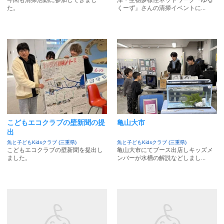
今回も清掃活動に参加してきまし
津・生物多様性ネットワーク『ゆる
た。
くーず』さんの清掃イベントに...
こどもエコクラブの壁新聞の提
亀山大市
出
魚と子どもKidsクラブ (三重県)
魚と子どもKidsクラブ (三重県)
こどもエコクラブの壁新聞を提出し
亀山大市にてブース出店しキッズメ
ました。
ンバーが水槽の解説などしまし...