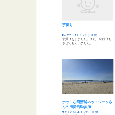
芋掘り
Go!エコしましょう！ (三重県)
芋掘りをしました。また、柿狩りも
させてもらいました。
ホットな阿漕浦ネットワークさ
んの清掃活動参加
魚と子どもKidsクラブ (三重県)