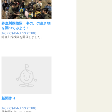
鈴鹿川探検隊 冬の川の生き物
を調べてみよう！
魚と子どもKidsクラブ (三重県)
鈴鹿川探検隊を開催しました。
新聞作り
魚と子どもKidsクラブ (三重県)