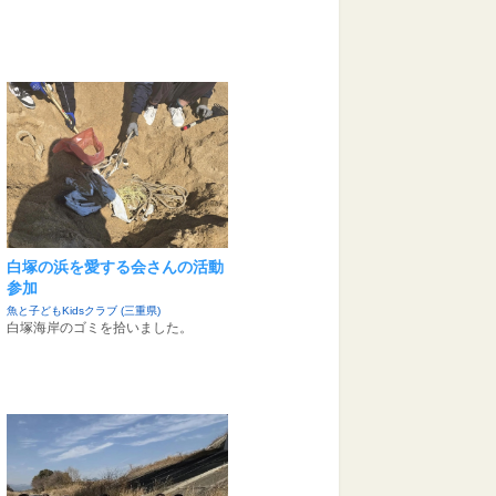
白塚の浜を愛する会さんの活動
参加
魚と子どもKidsクラブ (三重県)
白塚海岸のゴミを拾いました。