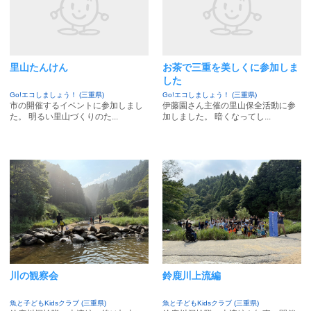
里山たんけん
お茶で三重を美しくに参加しま
した
Go!エコしましょう！ (三重県)
Go!エコしましょう！ (三重県)
市の開催するイベントに参加しまし
伊藤園さん主催の里山保全活動に参
た。 明るい里山づくりのた...
加しました。 暗くなってし...
川の観察会
鈴鹿川上流編
魚と子どもKidsクラブ (三重県)
魚と子どもKidsクラブ (三重県)