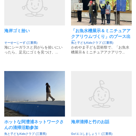
海岸ゴミ拾い
「お魚水槽展示＆ミニチュアア
クアリウムづくり」のブース出
展！
そーせーじーず (三重県)
魚と子どもKidsクラブ (三重県)
海にシーガラスと貝がらを拾いにい
かめやま子ども芸術祭で、「お魚水
ったら、足元にゴミを見つけ、...
槽展示＆ミニチュアアクアリウ...
ホットな阿漕浦ネットワークさ
海岸清掃と竹のお話
んの清掃活動参加
魚と子どもKidsクラブ (三重県)
Go!エコしましょう！ (三重県)