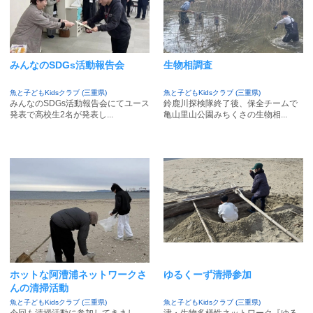
みんなのSDGs活動報告会
生物相調査
魚と子どもKidsクラブ (三重県)
魚と子どもKidsクラブ (三重県)
みんなのSDGs活動報告会にてユース
鈴鹿川探検隊終了後、保全チームで
発表で高校生2名が発表し...
亀山里山公園みちくさの生物相...
ホットな阿漕浦ネットワークさ
ゆるくーず清掃参加
んの清掃活動
魚と子どもKidsクラブ (三重県)
魚と子どもKidsクラブ (三重県)