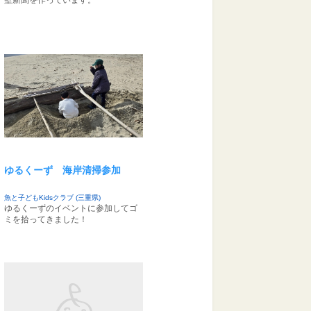
壁新聞を作っています。
ゆるくーず 海岸清掃参加
魚と子どもKidsクラブ (三重県)
ゆるくーずのイベントに参加してゴ
ミを拾ってきました！