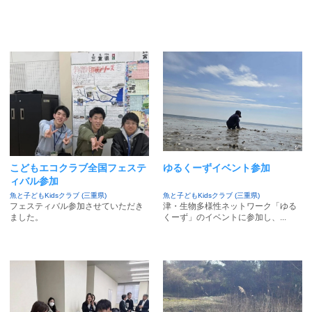
こどもエコクラブ全国フェステ
ゆるくーずイベント参加
ィバル参加
魚と子どもKidsクラブ (三重県)
魚と子どもKidsクラブ (三重県)
フェスティバル参加させていただき
津・生物多様性ネットワーク「ゆる
ました。
くーず」のイベントに参加し、...