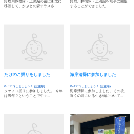
鈴鹿川探検隊・上流編の後は加太に
鈴鹿川探検隊・上流編を無事に開催
移動して、かぶとの森テラスさ...
することができました
たけのこ掘りをしました
海岸清掃に参加しました
Go!エコしましょう！ (三重県)
Go!エコしましょう！ (三重県)
タケノコ掘りに参加しました。 今年
海岸清掃に参加しました。その後、
は裏年？ということで中々...
近くの川にいる生き物について...