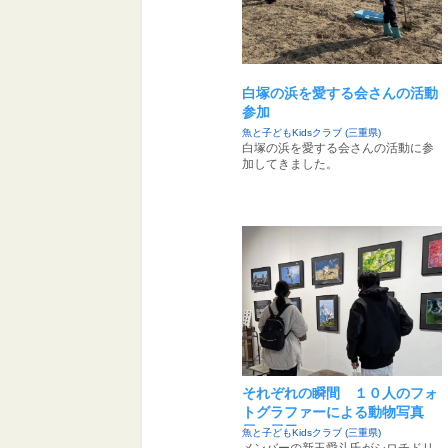
白塚の浜を愛する会さんの活動
参加
魚と子どもKidsクラブ (三重県)
白塚の浜を愛する会さんの活動に参
加してきました。
それぞれの瞬間 １０人のフォ
トグラファーによる動物写真
展 展示
魚と子どもKidsクラブ (三重県)