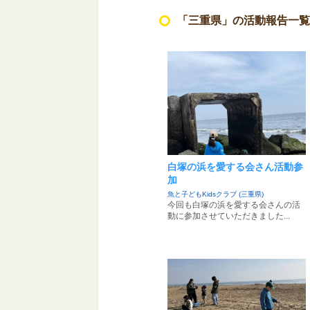
「三重県」の活動報告一覧
白塚の浜を愛する会さん活動参
加
魚と子どもKidsクラブ (三重県)
今回も白塚の浜を愛する会さんの活
動に参加させていただきました...