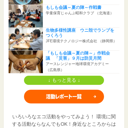
もしも会議～夏の陣～作戦書
学童保育じゃんぷ昭和クラブ
（北海道）
生物多様性講座 ウニ殻でランプを
つくろう
JFE環境テクノロジー株式会社
（静岡県）
「もしも会議～夏の陣～」作戦会
議 「災害」９月は防災月間
アースレンジャー地球環境アカデミー
（広島県）
↓ もっと見る ↓
いろいろなエコ活動をやってみよう！
環境に関
する活動ならなんでもOK！身近なところからは