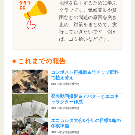
地球を良くするために学ぶ
クラブです。気候変動や貧
困などの問題の原因を突き
止め、対策をまとめて、実
行していきたいです。例え
ば、ゴミ拾いなどです。
これまでの報告
コンポスト再挑戦＆竹チップ肥料
で植え替え
SDGs学ぶ隊(兵庫県)
発表動画撮影＆アバターとエコキ
ャラクター作成
SDGs学ぶ隊(兵庫県)
エコカルタ大会&今年の目標&亀の
冬眠準備
SDGs学ぶ隊(兵庫県)