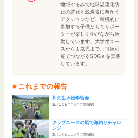
地域ぐるみで地球温暖化防
止の啓発と脱炭素に向かう
アクションなど、積極的に
参加する子供たちとサポー
ターが楽しく学びながら活
動しています。大学生ユー
スから１歳児まで、持続可
能でつながるSDGｓを実践
しています。
これまでの報告
川の生き物学習会
逆川こどもエコクラブ(茨城県)
クラブユースの船で海釣りチャレ
ンジ
逆川こどもエコクラブ(茨城県)