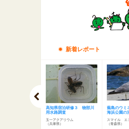
新着レポート
ー豆かすの再利用
高知県宿泊研修３ 物部川
蕪島のウミ
用水路調査
海浜公園の
玉一アクアリウム
スマイル エ
）
（兵庫県）
（青森県）