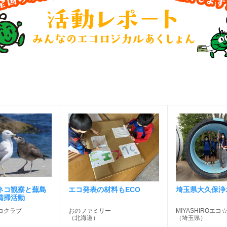
ネコ観察と蕪島
エコ発表の材料もECO
埼玉県大久保浄
清掃活動
コクラブ
おのファミリー
MIYASHIROエ
（北海道）
（埼玉県）