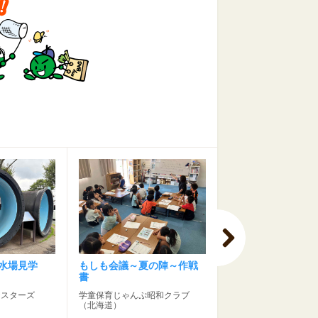
水場見学
もしも会議～夏の陣～作戦
生物多様性講座 
書
ランプをつくろう
コ☆スターズ
学童保育じゃんぷ昭和クラブ
JFE環境テクノロジー
（北海道）
（静岡県）