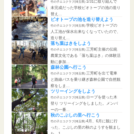
1/31に取り組んで
竹の子エコクラブ(埼玉県)
未完成だった学校ビオトープの池の造り
替え...
ビオトープの池を造り替えよう
学校ビオトープの
竹の子エコクラブ(埼玉県)
人工池が保水出来なくなっていたので、
造り替え...
落ち葉はきをしよう
三芳町主催の伝統
竹の子エコクラブ(埼玉県)
農業文化である「落ち葉はき」の体験活
動に参加...
森林公園へ行こう
三芳町を出て電車
竹の子エコクラブ(埼玉県)
と路線バスを乗り継ぎ森林公園で自然観
察をしま...
ツリーイングをしよう
ロープを使った木
竹の子エコクラブ(埼玉県)
登り ツリーイングをしました。メンバ
ーの一番...
秋のこぶしの里へ行こう
4月、6月に観に行
竹の子エコクラブ(埼玉県)
った、こぶしの里の秋のようすを観まし
た。1...