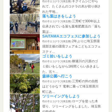
キクイムシにやら
竹の子エコクラブ(埼玉県)
れて、たくさんのコナラの木が切り倒さ
れた平地...
落ち葉はきをしよう
三芳町で300年以上
竹の子エコクラブ(埼玉県)
伝承されている落ち葉堆肥農法の「落ち
葉は...
SAITAMAエコフェスに参加しよう
2年ぶりに埼玉県環
竹の子エコクラブ(埼玉県)
境部主催の環境フェア＆こどもエコフェ
スティ...
ゴミ拾いをしよう
柳瀬川の川原のゴ
竹の子エコクラブ(埼玉県)
ミ拾いをしながら1時間くらい歩きまし
た。元々...
森林公園へ行こう
三芳町の外の自然
竹の子エコクラブ(埼玉県)
はどうかな？ 電車に乗って埼玉県滑川
町にあ...
ツリーイングをしよう
ロープを使った木
竹の子エコクラブ(埼玉県)
登り、ツリーイングをしました。埼玉県
の助成金...