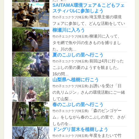
SAITAMA環境フェア＆こどもフェ
スティバルに参加しよう
埼玉県主催の環境
竹の子エコクラブ(埼玉県)
フェアに参加して、どんな活動をしてい
るか、発...
柳瀬川に入ろう
柳瀬川に入って、
竹の子エコクラブ(埼玉県)
タモ網で魚や川の生きものを捕りまし
た。川の先...
夏のこぶしの里へ行こう
前回は4月に行った
竹の子エコクラブ(埼玉県)
こぶしの里の夏のようすを観ました。
16の問...
山梨県へ植樹に行こう
お誘いを受け「日
竹の子エコクラブ(埼玉県)
の丸リムジン」さんの環境活動にご一緒
して山梨...
春のこぶしの里へ行こう
「森のビンゴゲー
竹の子エコクラブ(埼玉県)
ム」をしながら春のこぶしの里で、さが
しものを...
ドングリ苗木を植樹しよう
年度をまたいで竹
竹の子エコクラブ(埼玉県)