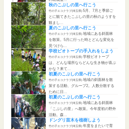
秋のこぶしの里へ行こう
5月、7月と季節ご
竹の子エコクラブ(埼玉県)
とに観てきたこぶしの里の秋のようすを
観まし...
夏のこぶしの里へ行こう
地域にある斜面林
竹の子エコクラブ(埼玉県)
を散策。5月に行った時とどんな変化を
見つけら...
学校ビオトープの手入れをしよう
学校ビオトープ
竹の子エコクラブ(埼玉県)
は、どんな場所ならどんな生き物が喜ぶ
かな？来て...
初夏のこぶしの里へ行こう
地域の斜面林を散
竹の子エコクラブ(埼玉県)
策する活動、グループ2。人数分散する
ために日...
初夏のこぶしの里へ行こう
地域にある斜面林
竹の子エコクラブ(埼玉県)
「こぶしの里」へ散策。今年度初の野外
活動。森...
ドングリ苗木を植樹しよう
年度をまたいで育
竹の子エコクラブ(埼玉県)