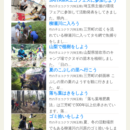
SAITAMAエコフェスに参加しよう
埼玉県主催の環境
竹の子エコクラブ(埼玉県)
フェアに参加して活動発表をしてきまし
た。県内...
柳瀬川に入ろう
三芳町の近くを流
竹の子エコクラブ(埼玉県)
れている柳瀬川に入ってタモ網で魚捕り
をしまし...
山梨で植樹をしよう
山梨県笛吹市のキ
竹の子エコクラブ(埼玉県)
ャンプ場でクヌギの苗木を植樹しまし
た。「日の...
夏のこぶしの里へ行こう
三芳町の斜面林 こ
竹の子エコクラブ(埼玉県)
ぶしの里の夏のようすを観に行きまし
た。4/...
落ち葉はきをしよう
「落ち葉堆肥農
竹の子エコクラブ(埼玉県)
法」は三芳町で300年以上伝承されてい
ます。落...
ゴミ拾いをしよう
夏、冬の活動場所
竹の子エコクラブ(埼玉県)
でもある柳瀬川の川原のゴミ拾いをしま