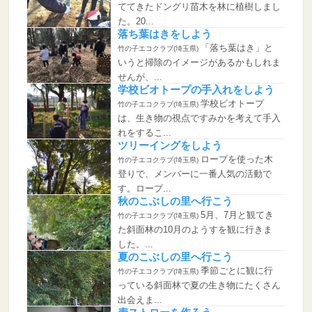
ててきたドングリ苗木を林に植樹しまし
た。20...
落ち葉はきをしよう
「落ち葉はき」と
竹の子エコクラブ(埼玉県)
いうと掃除のイメージがあるかもしれま
せんが、...
学校ビオトープの手入れをしよう
学校ビオトープ
竹の子エコクラブ(埼玉県)
は、生き物の視点ですみかを考えて手入
れをするこ...
ツリーイングをしよう
ロープを使った木
竹の子エコクラブ(埼玉県)
登りで、メンバーに一番人気の活動で
す。ロープ...
秋のこぶしの里へ行こう
5月、7月と観てき
竹の子エコクラブ(埼玉県)
た斜面林の10月のようすを観に行きま
した。...
夏のこぶしの里へ行こう
季節ごとに観に行
竹の子エコクラブ(埼玉県)
っている斜面林で夏の生き物にたくさん
出会えま...