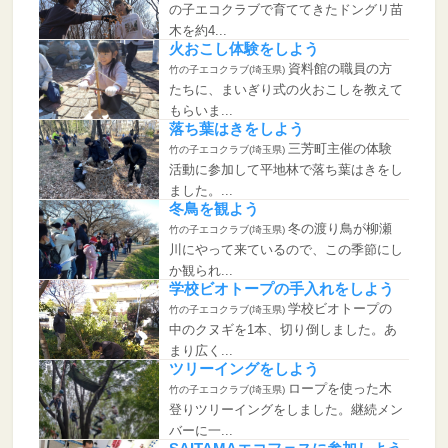
の子エコクラブで育ててきたドングリ苗
木を約4...
火おこし体験をしよう
資料館の職員の方
竹の子エコクラブ(埼玉県)
たちに、まいぎり式の火おこしを教えて
もらいま...
落ち葉はきをしよう
三芳町主催の体験
竹の子エコクラブ(埼玉県)
活動に参加して平地林で落ち葉はきをし
ました。...
冬鳥を観よう
冬の渡り鳥が柳瀬
竹の子エコクラブ(埼玉県)
川にやって来ているので、この季節にし
か観られ...
学校ビオトープの手入れをしよう
学校ビオトープの
竹の子エコクラブ(埼玉県)
中のクヌギを1本、切り倒しました。あ
まり広く...
ツリーイングをしよう
ロープを使った木
竹の子エコクラブ(埼玉県)
登りツリーイングをしました。継続メン
バーに一...