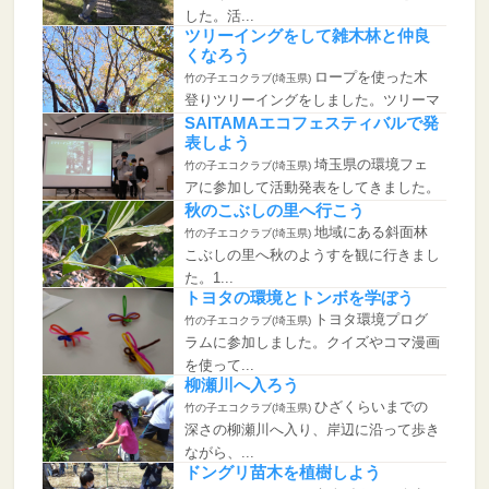
した。活...
ツリーイングをして雑木林と仲良
くなろう
ロープを使った木
竹の子エコクラブ(埼玉県)
登りツリーイングをしました。ツリーマ
スターク...
SAITAMAエコフェスティバルで発
表しよう
埼玉県の環境フェ
竹の子エコクラブ(埼玉県)
アに参加して活動発表をしてきました。
代表とし...
秋のこぶしの里へ行こう
地域にある斜面林
竹の子エコクラブ(埼玉県)
こぶしの里へ秋のようすを観に行きまし
た。1...
トヨタの環境とトンボを学ぼう
トヨタ環境プログ
竹の子エコクラブ(埼玉県)
ラムに参加しました。クイズやコマ漫画
を使って...
柳瀬川へ入ろう
ひざくらいまでの
竹の子エコクラブ(埼玉県)
深さの柳瀬川へ入り、岸辺に沿って歩き
ながら、...
ドングリ苗木を植樹しよう