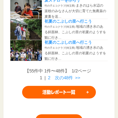
麦ストローを作ろう
まきのはら水辺の
竹の子エコクラブ(埼玉県)
楽校のみなさんが大切に育てた無農薬の
麦藁を送...
初夏のこぶしの里へ行こう
地域の湧き水のあ
竹の子エコクラブ(埼玉県)
る斜面林、こぶしの里の初夏のようすを
観に行き...
初夏のこぶしの里へ行こう
地域の湧き水のあ
竹の子エコクラブ(埼玉県)
る斜面林、こぶしの里の初夏のようすを
観に行き...
【55件中 1件〜48件】 1/2ページ
1
|
2
次の48件
>>