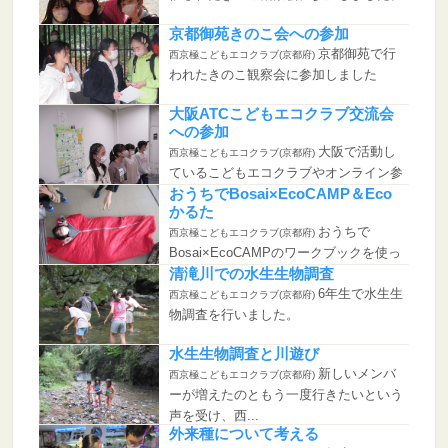
京都御苑きのこ会への参加
京都御苑で行
西京極こどもエコクラブ(京都府)
われたきのこ観察会に参加しました
大阪ATCこどもエコクラブ交流会
への参加
大阪で活動し
西京極こどもエコクラブ(京都府)
ているこどもエコクラブやオンライン参
加のこどもエ...
おうちでBosai×EcoCAMP＆Eco
かるた
おうちで
西京極こどもエコクラブ(京都府)
Bosai×EcoCAMPのワークブックを使っ
てチャ...
清滝川での水生生物調査
6年生で水生生
西京極こどもエコクラブ(京都府)
物調査を行いました。
水生生物調査と川遊び
新しいメンバ
西京極こどもエコクラブ(京都府)
ーが増えたのともう一度行きたいという
声を受け、西...
外来種について考える