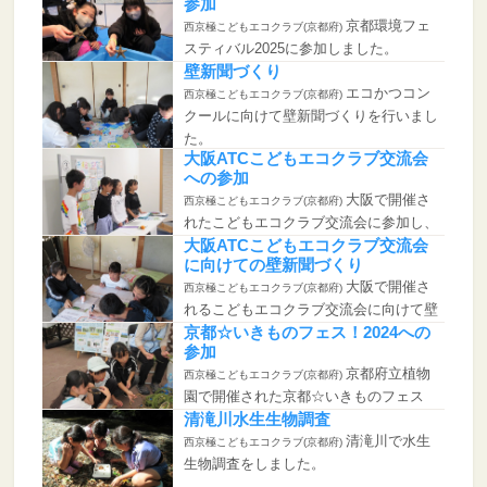
参加
京都環境フェ
西京極こどもエコクラブ(京都府)
スティバル2025に参加しました。
壁新聞づくり
エコかつコン
西京極こどもエコクラブ(京都府)
クールに向けて壁新聞づくりを行いまし
た。
大阪ATCこどもエコクラブ交流会
への参加
大阪で開催さ
西京極こどもエコクラブ(京都府)
れたこどもエコクラブ交流会に参加し、
活動報告を行...
大阪ATCこどもエコクラブ交流会
に向けての壁新聞づくり
大阪で開催さ
西京極こどもエコクラブ(京都府)
れるこどもエコクラブ交流会に向けて壁
新聞づくりを...
京都☆いきものフェス！2024への
参加
京都府立植物
西京極こどもエコクラブ(京都府)
園で開催された京都☆いきものフェス
2024！に参...
清滝川水生生物調査
清滝川で水生
西京極こどもエコクラブ(京都府)
生物調査をしました。