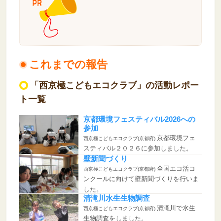
これまでの報告
「西京極こどもエコクラブ」の活動レポー
ト一覧
京都環境フェスティバル2026への
参加
京都環境フェ
西京極こどもエコクラブ(京都府)
スティバル２０２６に参加しました。
壁新聞づくり
全国エコ活コ
西京極こどもエコクラブ(京都府)
ンクールに向けて壁新聞づくりを行いま
した。
清滝川水生生物調査
清滝川で水生
西京極こどもエコクラブ(京都府)
生物調査をしました。