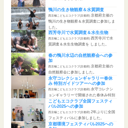
鴨川の生き物観察＆水質調査
京都府主催の
西京極こどもエコクラブ(京都府)
鴨川の生き物観察＆水質調査に参加しま
した。
西芳寺川で水質調査＆水生生物
西芳寺川で水
西京極こどもエコクラブ(京都府)
質調査＆水生生物調査を しました。
春の鴨川水辺の自然観察会への参
加
京都府主催の
西京極こどもエコクラブ(京都府)
自然観察会に参加しました。
永守コレクションギャラリー春休
み 特別ガイドツアーへの参加
永守コレクシ
西京極こどもエコクラブ(京都府)
ョンギャラリーで開催された春休み特別
ガイドツアー...
こどもエコクラブ全国フェスティ
バル2025への参加
2年ぶりに全国
西京極こどもエコクラブ(京都府)
フェスティバルに参加しました。
京都環境フェスティバル2025への