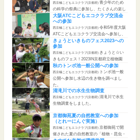
青少年のため
西京極こどもエコクラブ(京都府)
の科学の祭典に参加し、たくさんの楽し
い実験や体験...
大阪ATCこどもエコクラブ交流会
への参加
令和5年度大阪
西京極こどもエコクラブ(京都府)
ATCこどもエコクラブ交流会へ参加し、
他団体と...
きょうといきものフェス2023への
参加
きょうと☆い
西京極こどもエコクラブ(京都府)
きものフェス！2023IN京都府立植物園
という、...
秋のトンボ池一般公開への参加
トンボ池一般
西京極こどもエコクラブ(京都府)
公開へ参加し水辺の生き物を調べまし
た。
清滝川での水生生物調査
清滝川で水生
西京極こどもエコクラブ(京都府)
生物調査をしました。
京都御苑夏の自然教室への参加
（とれーにんぐ実施）
京都御苑で開
西京極こどもエコクラブ(京都府)
催された夏の自然教室の「植物・昆虫・