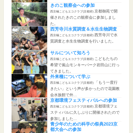
きのこ観察会への参加
京都御苑で開
西京極こどもエコクラブ(京都府)
催されたきのこの観察会に参加しまし
た。
西芳寺川水質調査＆水生生物調査
西芳寺川で水
西京極こどもエコクラブ(京都府)
質調査と水生生物調査を行いました。
サルについて知ろう
こどもたちの
西京極こどもエコクラブ(京都府)
希望で嵐山モンキーパーク岩田山に行っ
てきました。
外来種について学ぶ
「もう一度行
西京極こどもエコクラブ(京都府)
きたい」という声が多かったので花園教
会水族館で外...
京都環境フェスティバルへの参加
京都環境フェ
西京極こどもエコクラブ(京都府)
スティバルに久しぶりに開催されたので
参加しました...
青少年のための科学の祭典2023京
都大会への参加