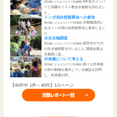
6年生のメンバ
西京極こどもエコクラブ(京都府)
ーと花園キリスト教会水族館を訪れまし
た。
トンボ池自然観察会への参加
京都御苑内に
西京極こどもエコクラブ(京都府)
あるトンボ池の自然観察会に参加しまし
た
水生生物調査
西芳寺川で川
西京極こどもエコクラブ(京都府)
の生き物調査を行いました 調査結果は
京都府に送...
外来種について考える
様々な外来種
西京極こどもエコクラブ(京都府)
の魚や動物を展示している施設を訪問
し、外来種の問...
【40件中 1件～40件】1/1ページ