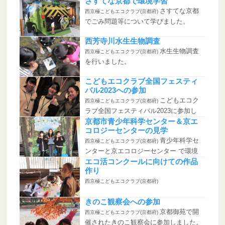
野鳥」コース...
さすてな京都で環境学習
さすてな京都
西京極こどもエコクラブ(京都府)
でごみ問題等について学びました。
西芳寺川水生生物調査
水生生物調査
西京極こどもエコクラブ(京都府)
を行いました。
こどもエコクラブ全国フェスティ
バル2023への参加
こどもエコク
西京極こどもエコクラブ(京都府)
ラブ全国フェスティバル2023に参加し
全国の仲間...
京都市青少年科学センター＆京エ
コロジーセンターの見学
青少年科学セ
西京極こどもエコクラブ(京都府)
ンターと京エコロジーセンター で環境
学習を行い...
エコ活コンクールに向けての作品
作り
西京極こどもエコクラブ(京都府)
きのこ観察会への参加
京都御苑で開
西京極こどもエコクラブ(京都府)
催されたきのこ観察会に参加しました。