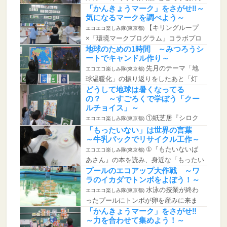
ールにワ...
「かんきょうマーク」をさがせ‼～
気になるマークを調べよう～
【キリングループ
エコエコ楽しみ隊(東京都)
×「環境マークプログラム」コラボプロ
ジェクト...
地球のための1時間 ～みつろうシ
ートでキャンドル作り～
先月のテーマ「地
エコエコ楽しみ隊(東京都)
球温暖化」の振り返りをしたあと「灯
り」につい...
どうして地球は暑くなってる
の？ ～すごろくで学ぼう「クー
ルチョイス」～
①紙芝居『シロク
エコエコ楽しみ隊(東京都)
マフロートくんのおねがい』を読み、
「もったいない」は世界の言葉
「どうして...
～牛乳パックでリサイクル工作～
①『もたいないば
エコエコ楽しみ隊(東京都)
あさん』の本を読み、身近な「もったい
ない」に...
プールのエコアップ大作戦 ～ワ
ラのイカダでトンボをよぼう！～
水泳の授業が終わ
エコエコ楽しみ隊(東京都)
ったプールにトンボが卵を産みに来ま
す。水面に...
「かんきょうマーク」をさがせ‼
～力を合わせて集めよう！～