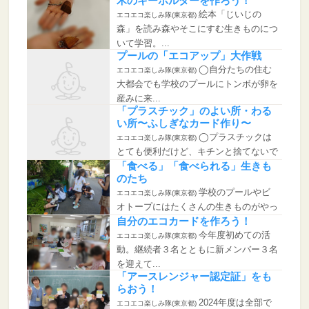
木のキーホルダーを作ろう！
クマ...
絵本「じいじの
エコエコ楽しみ隊(東京都)
森」を読み森やそこにすむ生きものにつ
いて学習。...
プールの「エコアップ」大作戦
◯自分たちの住む
エコエコ楽しみ隊(東京都)
大都会でも学校のプールにトンボが卵を
産みに来...
「プラスチック」のよい所・わる
い所〜ふしぎなカード作り〜
◯プラスチックは
エコエコ楽しみ隊(東京都)
とても便利だけど、キチンと捨てないで
自然界に...
「食べる」「食べられる」生きも
のたち
学校のプールやビ
エコエコ楽しみ隊(東京都)
オトープにはたくさんの生きものがやっ
てきて棲...
自分のエコカードを作ろう！
今年度初めての活
エコエコ楽しみ隊(東京都)
動。継続者３名とともに新メンバー３名
を迎えて...
「アースレンジャー認定証」をも
らおう！
2024年度は全部で
エコエコ楽しみ隊(東京都)