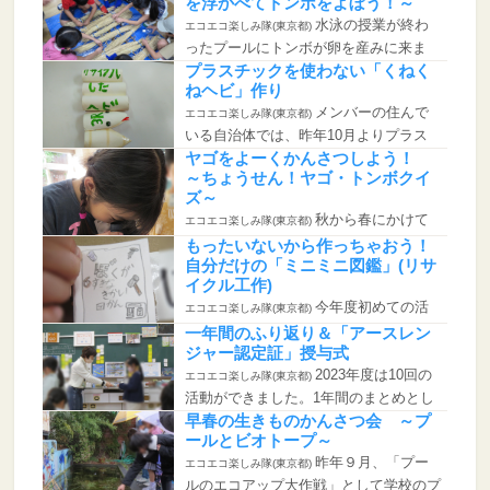
を浮かべてトンボをよぼう！～
水泳の授業が終わ
エコエコ楽しみ隊(東京都)
ったプールにトンボが卵を産みに来ま
す。水面に...
プラスチックを使わない「くねく
ねヘビ」作り
メンバーの住んで
エコエコ楽しみ隊(東京都)
いる自治体では、昨年10月よりプラス
チックの...
ヤゴをよーくかんさつしよう！
～ちょうせん！ヤゴ・トンボクイ
ズ～
秋から春にかけて
エコエコ楽しみ隊(東京都)
学校のプールにはたくさんの生きものが
もったいないから作っちゃおう！
やってき...
自分だけの「ミニミニ図鑑」(リサ
イクル工作)
今年度初めての活
エコエコ楽しみ隊(東京都)
動。継続者5名とともに新メンバー8名
一年間のふり返り＆「アースレン
を迎えて...
ジャー認定証」授与式
2023年度は10回の
エコエコ楽しみ隊(東京都)
活動ができました。1年間のまとめとし
て...
早春の生きものかんさつ会 ～プ
ールとビオトープ～
昨年９月、「プー
エコエコ楽しみ隊(東京都)
ルのエコアップ大作戦」として学校のプ