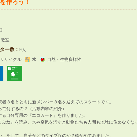
を作ろう！
日
も教室
ター数：
9人
リサイクル
水
自然・生物多様性
続者３名とともに新メンバー３名を迎えてのスタートです。
って何するの？（活動内容の紹介）
する自分専用の『エコカード』を作りました。
こぶね』を読み、水や空気を汚すと動物たちも人間も地球に住めなくな
い」をして、自分がどのタイプなのか？確かめてみました。