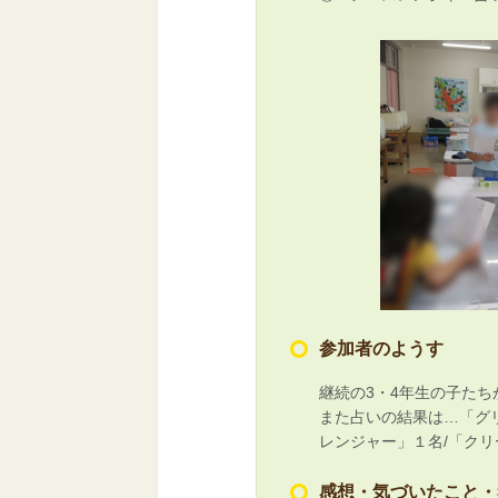
参加者のようす
継続の3・4年生の子た
また占いの結果は…「グ
レンジャー」１名/「ク
感想・気づいたこと・