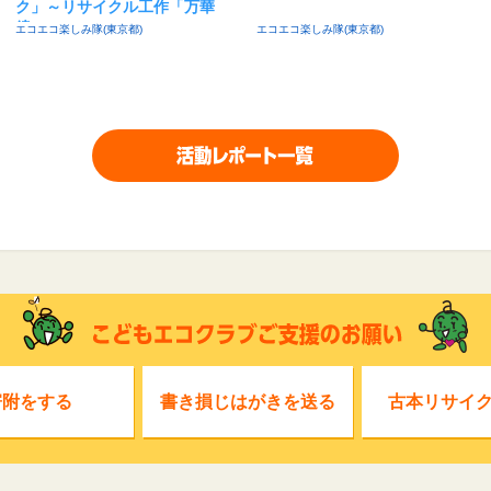
ク」～リサイクル工作「万華
鏡」～
エコエコ楽しみ隊(東京都)
エコエコ楽しみ隊(東京都)
寄附をする
書き損じはがきを送る
古本リサイ