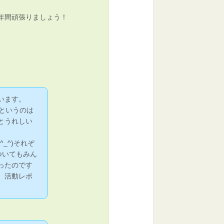
年間頑張りましょう！
います。
というのは
とうれしい
_^)それぞ
ついてもみん
ったのです
。活動レポ