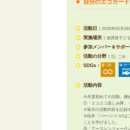
自分のエコカード
活動日：
2025年05月28
実施場所：
放課後子ど
参加メンバー＆サポー
活動の分野：
ごみ・
SDGs：
活動内容
今年度初めての活動。継
①「エコエコ楽しみ隊」
②毎月の活動内容を記録
③絵本『バーバパパのは
ことを学びました。
④「アースレンジャー占