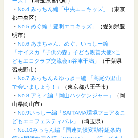
ーズ」
（埼玉県宮代町）
・
No.4 みっちん編「中央エコキッズ」
（東京
都中央区）
・
No.5 めぐ編「豊明エコキッズ」
（愛知県豊
明市）
・
No.6 あまちゃん、めぐ、いっしー編
「オイスカ『子供の森』子ども親善大使×こ
どもエコクラブ交流会in谷津干潟」
（千葉県
習志野市）
・
No.7 みっちん＆ゆっきー編 「高尾の里山
で会いましょう！」
（東京都八王子市)
・
No.8 アミィ編「岡山ハッケンジャー」
（岡
山県岡山市）
・
No.9いっしー編「SAITAMA環境フェア＆こ
どもエコフェスティバル」
（埼玉県）
・
No.10みっちん編「国連気候変動枠組条約