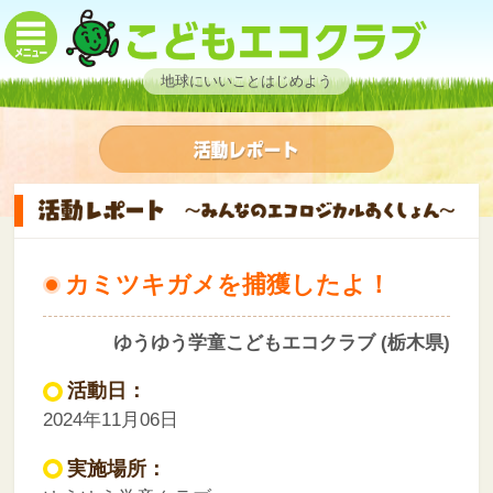
地球にいいことはじめよう
カミツキガメを捕獲したよ！
ゆうゆう学童こどもエコクラブ (栃木県)
活動日：
2024年11月06日
実施場所：