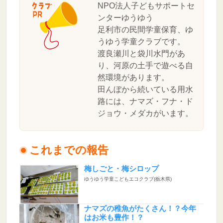
NPO法人子どもサポートセ
ンターゆうゆう
足利市の民間学童保育、ゆ
うゆう学童クラブです。
渡良瀬川と袋川水門があ
り、河原の土手で遊べる自
然環境があります。
田んぼから続いている用水
路には、ナマズ・フナ・ド
ジョウ・メダカがいます。
これまでの報告
梅しごと・梅シロップ
ゆうゆう学童こどもエコクラブ(栃木県)
ナマズの稚魚がたくさん！？今年
はお米も豊作！？