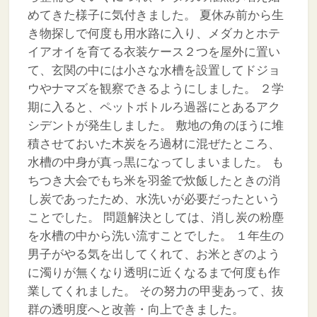
めてきた様子に気付きました。
夏休み前から生
き物探しで何度も用水路に入り、メダカとホテ
イアオイを育てる衣装ケース２つを屋外に置い
て、玄関の中には小さな水槽を設置してドジョ
ウやナマズを観察できるようにしました。
２学
期に入ると、ペットボトルろ過器にとあるアク
シデントが発生しました。
敷地の角のほうに堆
積させておいた木炭をろ過材に混ぜたところ、
水槽の中身が真っ黒になってしまいました。
も
ちつき大会でもち米を羽釜で炊飯したときの消
し炭であったため、水洗いが必要だったという
ことでした。
問題解決としては、消し炭の粉塵
を水槽の中から洗い流すことでした。
１年生の
男子がやる気を出してくれて、お米とぎのよう
に濁りが無くなり透明に近くなるまで何度も作
業してくれました。
その努力の甲斐あって、抜
群の透明度へと改善・向上できました。