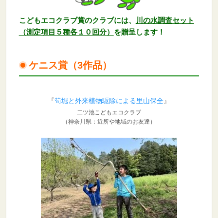
こどもエコクラブ賞のクラブには、
川の水調査セット
（測定項目５種各１０回分）
を贈呈します！
ケニス賞（3作品）
『
筍堀と外来植物駆除による里山保全
』
二ツ池こどもエコクラブ
（神奈川県：近所や地域のお友達）