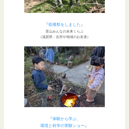
『
収穫祭をしました
』
里山みんなの未来くらぶ
（滋賀県：近所や地域のお友達）
『
体験から学ぶ、
環境と科学の実験ショー
』