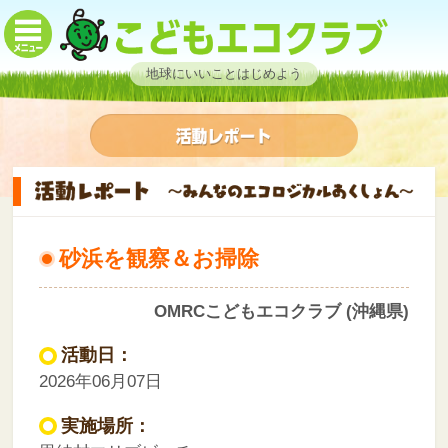
地球にいいことはじめよう
砂浜を観察＆お掃除
OMRCこどもエコクラブ (沖縄県)
活動日：
2026年06月07日
実施場所：