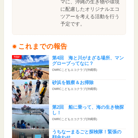
マに、沖縄の生き物や環境
に配慮したオリジナルエコ
ツアーを考える活動を行う
予定です。
これまでの報告
第4回 海と川がまざる場所、マン
グローブってなに？
OMRCこどもエコクラブ(沖縄県)
砂浜を観察＆お掃除
OMRCこどもエコクラブ(沖縄県)
第2回 船に乗って、海の生き物探
し！
OMRCこどもエコクラブ(沖縄県)
うちなーまるごと探検隊！緊張の
顔合わせ