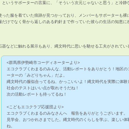
」というサポーターの言葉に、「そういう次元じゃないと思う」と冷静
使った服を着ていた痕跡が見つかっており、メンバーもサポーターも裸
服だけでなく骨から返しのある釣針まで作っていた彼らの生活の知恵に
石器などに触れる展示もあり、縄文時代に思いを馳せる工夫がされてい
<群馬県伊勢崎市コーディネーターより>
エコクラブくわまるのみんな、活動レポートをありがとう！地区の
ーターの「みどりちゃん」だよ。
縄文時代の服似合ってるね、かっこいいよ！縄文時代を実際に体験
社会のテストはいい点が取れそうだね！
次の活動レポートも待ってるね！
<こどもエコクラブ応援団より>
エコクラブくわまるのみなさんへ 報告をありがとうございます。
見学会、おつかれさまでした。縄文時代のくらしを学ぶ、楽しい体
ね。