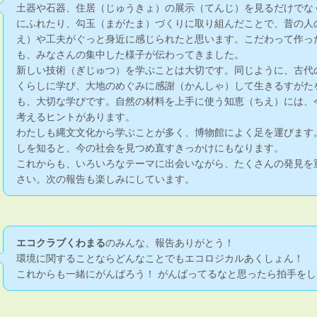
土器や石器、住居（じゅうきょ）の展示（てんじ）を見るだけでな
にふれたり、勾玉（まがたま）づくりに取り組んだことで、昔の人
え）や工夫がぐっと身近に感じられたと思います。こだわって作っ
も、みなさんの集中した様子が伝わってきました。
新しい技術（ぎじゅつ）を学ぶことは大切です。同じように、古代
くらしに学び、大地のめぐみに感謝（かんしゃ）して生きるすがた
も、大切な学びです。自然の材料を上手に使う知恵（ちえ）には、
考えるヒントがあります。
わたしも縄文文化から学ぶことが多く、博物館によく足を運びます
しを知ると、今の社会を見つめ直すきっかけにもなります。
これからも、いろいろなテーマに出会いながら、たくさんの発見を
さい。次の報告も楽しみにしています。
エコクラブくわまる
のみんな、報告ありがとう！
環境に関することならどんなことでもエコロジカルあくしょん！
これからも一緒にがんばろう！ がんばってるなと思ったら拍手をし