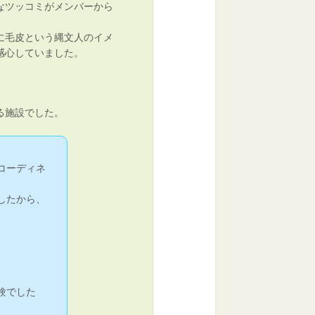
なツッコミがメンバーから
に毛皮という縄文人のイメ
感心していました。
る施設でした。
コーディネ
したから、
験でした