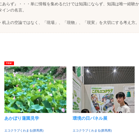
にあらず』・・・単に情報を集めるだけでは知識にならず、知識は唯一経験
タインの名言。
・机上の空論ではなく、「現場」、「現物」、「現実」を大切にする考え方
あかぼり蓮園見学
環境の日パネル展
エコクラブくわまる(群馬県)
エコクラブくわまる(群馬県)