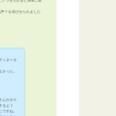
てクワを入れると簡単に取
罵声？を浴びせられました
ディネータ
よかった。
さんのタケ
きるよう
たですね。