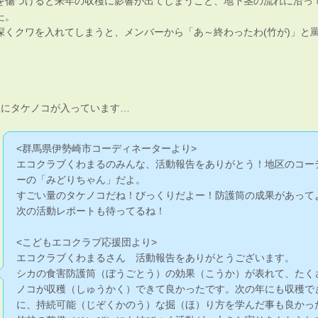
を傷つけると来年の収穫に影響が出てしまうこと、地下茎の流れに沿っ
た。
深くクワを入れてしまうと、メンバーから「あ～終わったわ(竹が)」と
理にタケノコが入っています…
<群馬県伊勢崎市コーディネーターより>
エコクラブくわまるのみんな、活動報告をありがとう！地区のコー
ーの「みどりちゃん」だよ。
すごい量のタケノコだね！びっくりだよー！防護筒の成果があって
次の活動レポートも待ってるね！
<こどもエコクラブ応援団より>
エコクラブくわまるさん 活動報告をありがとうございます。
シカの食害防護筒（ぼうごとう）の効果（こうか）が表れて、たく
ノコが収穫（しゅうかく）できて良かったです。次の年にも収穫で
に、持続可能（じぞくかのう）な掘（ほ）り方を学んだ事も良かっ