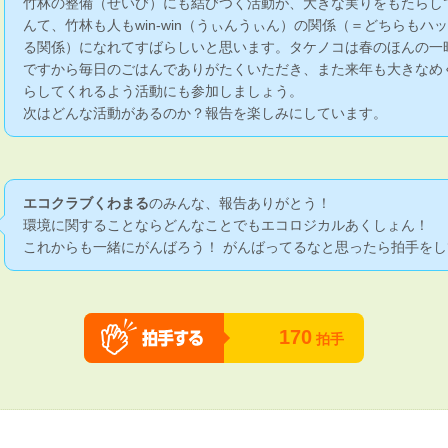
竹林の整備（せいび）にも結びつく活動が、大きな実りをもたらし
んて、竹林も人もwin-win（うぃんうぃん）の関係（＝どちらもハ
る関係）になれてすばらしいと思います。タケノコは春のほんの一
ですから毎日のごはんでありがたくいただき、また来年も大きなめ
らしてくれるよう活動にも参加しましょう。
次はどんな活動があるのか？報告を楽しみにしています。
エコクラブくわまる
のみんな、報告ありがとう！
環境に関することならどんなことでもエコロジカルあくしょん！
これからも一緒にがんばろう！ がんばってるなと思ったら拍手をし
170
拍手