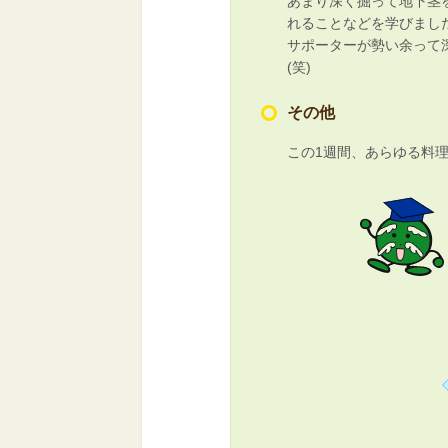
あまり深く掘って地下茎
れることなどを学びまし
サポーターが勢い余って
(笑)
その他
この1週間、あらゆる料