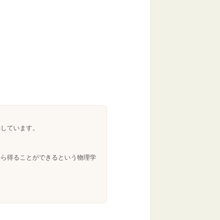
。
動しています。
。
から得ることができるという物理学
。