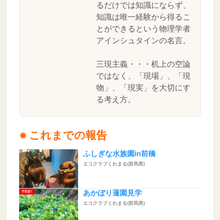
るだけでは知識にならず、
知識は唯一経験から得るこ
とができるという物理学者
アインシュタインの名言。
三現主義・・・机上の空論
ではなく、「現場」、「現
物」、「現実」を大切にす
る考え方。
これまでの報告
ふしぎな水族園in前橋
エコクラブくわまる(群馬県)
あかぼり蓮園見学
エコクラブくわまる(群馬県)