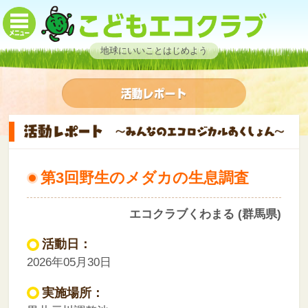
地球にいいことはじめよう
第3回野生のメダカの生息調査
エコクラブくわまる (群馬県)
活動日：
2026年05月30日
実施場所：