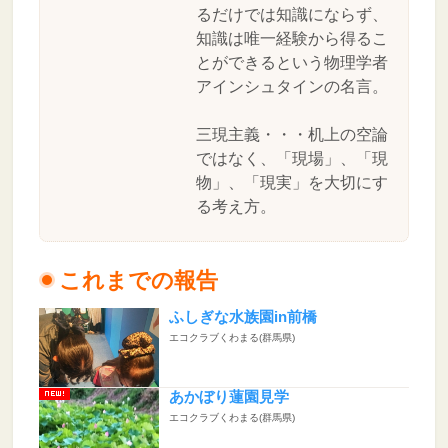
るだけでは知識にならず、
知識は唯一経験から得るこ
とができるという物理学者
アインシュタインの名言。
三現主義・・・机上の空論
ではなく、「現場」、「現
物」、「現実」を大切にす
る考え方。
これまでの報告
ふしぎな水族園in前橋
エコクラブくわまる(群馬県)
あかぼり蓮園見学
エコクラブくわまる(群馬県)