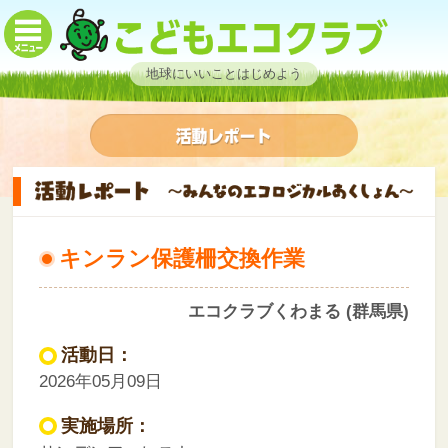
地球にいいことはじめよう
キンラン保護柵交換作業
エコクラブくわまる (群馬県)
活動日：
2026年05月09日
実施場所：