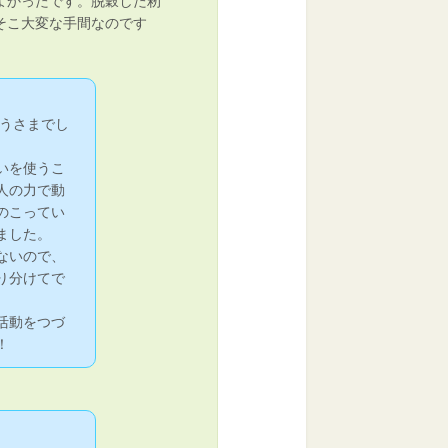
よかったです。脱穀した籾
そこ大変な手間なのです
。
ろうさまでし
いを使うこ
人の力で動
のこってい
ました。
ないので、
り分けてで
活動をつづ
！