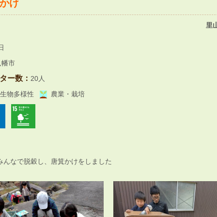
かけ
里
日
八幡市
ター数：
20人
生物多様性
農業・栽培
みんなで脱穀し、唐箕かけをしました