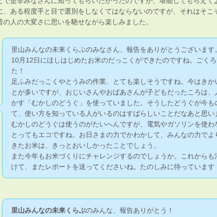
とで是非みなさんに知ってもらいたかったのですが、堪能してもらえて
に、ある程度手と目で選別をしなくてはならないのですが、それはそこ
昔の人の大変さに思いを馳せながら楽しみました。
里山みんなの未来くらぶのみなさん、報告をありがとうございます
10月12日にほしはじめたお米のだっこくができたのですね。ごく
た！
足ふみだっこくやとうみの作業、とても楽しそうですね。今はきか
とが多いですが、おじいさんやおばあさんが子どもだったころは、
かす「むかしのどうぐ」を使っていました。そうしたどうぐが今も
て、使い方を知っている人がいるのはすばらしいことだなあと思い
むかしのどうぐは使うのがたいへんですが、電気やガソリンを使わ
とってもエコですね。お日さまの力でかわかして、みんなの力でよ
きたお米は、きっとおいしかったことでしょう。
また今年もお米づくりにチャレンジするのでしょうか。これからも
けて、またレポートを送ってくださいね。たのしみに待っています
里山みんなの未来くらぶ
のみんな、報告ありがとう！