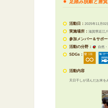
足踏み脱穀と唐箕
活動日：
2025年11月02
実施場所：
滋賀県近江
参加メンバー＆サポー
活動の分野：
自然・
SDGs：
活動内容
天日干しが済んだお米を