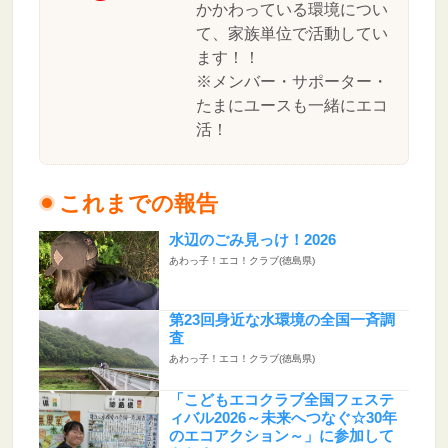
かかわっている環境につい
て、家族単位で活動してい
ます！！
※メンバー・サポーター・
たまにユースも一緒にエコ
活！
これまでの報告
水辺のごみ見っけ！2026
あわっ子！エコ！クラブ(徳島県)
第23回身近な水環境の全国一斉調
査
あわっ子！エコ！クラブ(徳島県)
「こどもエコクラブ全国フェステ
ィバル2026～未来へつなぐ☆30年
のエコアクション～」に参加して