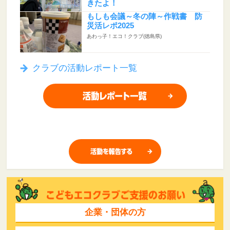
きたよ！
あわっ子！エコ！クラブ(徳島県)
もしも会議～冬の陣～作戦書 防
災活レポ2025
あわっ子！エコ！クラブ(徳島県)
クラブの活動レポート一覧
企業・団体の方