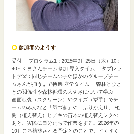
参加者のようす
受付
プログラム1：2025年9月25日（木）10：
40～くまさんチーム参加
導入タイム
タブレッ
ト学習：同じチームの子やほかのグループチー
ムさんが揃うまで待機
座学タイム
森林とひと
との関係性や森林循環の大切さについて学ぶ。
画面映像（スクリーン）やクイズ（挙手）でチ
ームのみんなと「気づき」や「ふりかえり」
植
樹（植え替え）ヒノキの苗木の植え替えレクの
あと、実際に自分たちで作業をする。2026年の
10月ごろ植林される予定とのことで、すくすく