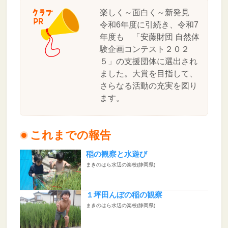
楽しく～面白く～新発見
令和6年度に引続き、令和7
年度も 「安藤財団 自然体
験企画コンテスト２０２
５」の支援団体に選出され
ました。大賞を目指して、
さらなる活動の充実を図り
ます。
これまでの報告
稲の観察と水遊び
まきのはら水辺の楽校(静岡県)
１坪田んぼの稲の観察
まきのはら水辺の楽校(静岡県)