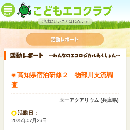
地球にいいことはじめよう
高知県宿泊研修２ 物部川支流調
査
玉一アクアリウム (兵庫県)
活動日：
2025年07月26日