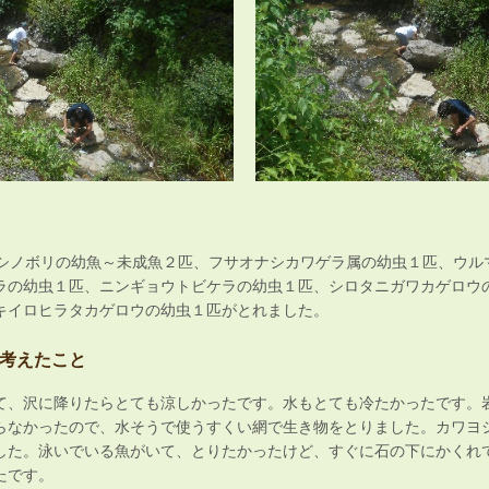
ヨシノボリの幼魚～未成魚２匹、フサオナシカワゲラ属の幼虫１匹、ウル
ラの幼虫１匹、ニンギョウトビケラの幼虫１匹、シロタニガワカゲロウ
キイロヒラタカゲロウの幼虫１匹がとれました。
考えたこと
て、沢に降りたらとても涼しかったです。水もとても冷たかったです。
らなかったので、水そうで使うすくい網で生き物をとりました。カワヨ
した。泳いでいる魚がいて、とりたかったけど、すぐに石の下にかくれ
たです。