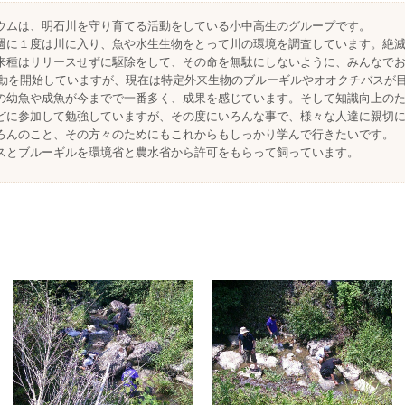
ウムは、明石川を守り育てる活動をしている小中高生のグループです。
週に１度は川に入り、魚や水生生物をとって川の環境を調査しています。絶
来種はリリースせずに駆除をして、その命を無駄にしないように、みんなで
り活動を開始していますが、現在は特定外来生物のブルーギルやオオクチバスが
の幼魚や成魚が今までで一番多く、成果を感じています。そして知識向上の
どに参加して勉強していますが、その度にいろんな事で、様々な人達に親切
ろんのこと、その方々のためにもこれからもしっかり学んで行きたいです。
スとブルーギルを環境省と農水省から許可をもらって飼っています。