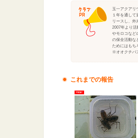
玉一アクアリ
１年を通して
リースし、外
2007年よ
やモロコなど
の保全活動な
ためにはもち
※オオクチバ
これまでの報告