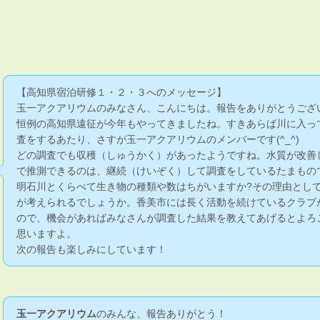
【高知県宿泊研修１・２・３へのメッセージ】
玉一アクアリウムのみなさん、こんにちは。報告をありがとうござ
恒例の高知県遠征が今年もやってきましたね。すきあらば川に入っ
査をするあたり、さすが玉一アクアリウムのメンバーです(^_^)
どの調査でも収穫（しゅうかく）があったようですね。水質が改善
で推測できるのは、継続（けいぞく）して調査をしているたまもの
明石川とくらべて生き物の種類や数はちがいますか?その理由とし
が考えられるでしょうか。香美市には長く活動を続けているクラブ
ので、機会があればみなさんが調査した結果を教えてあげるとよろ
思いますよ。
次の報告も楽しみにしています！
玉一アクアリウム
のみんな、報告ありがとう！