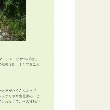
マーシマトビケラの幼虫
の幼虫３匹、ミヤマタニガ
岩と石がたくさんあって、
シノボリや水生昆虫のトビ
てとれなくて、何の種類か