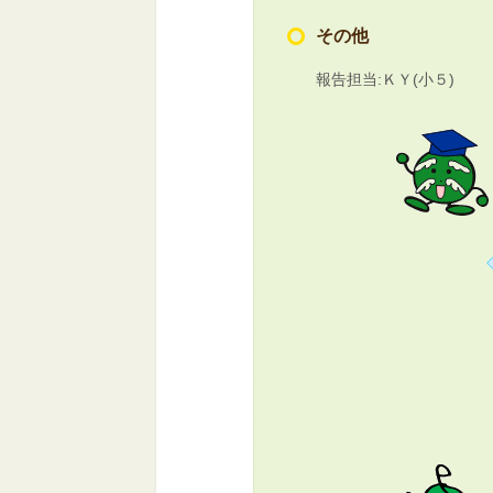
その他
報告担当:ＫＹ(小５)