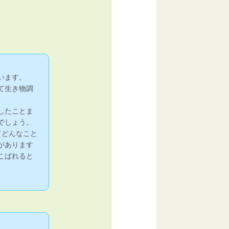
います。
て生き物調
したことま
でしょう。
てどんなこと
があります
こばれると