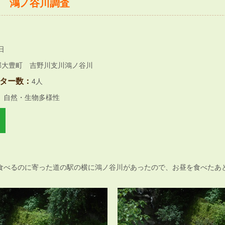
 鴻ノ谷川調査
日
郡大豊町 吉野川支川鴻ノ谷川
ター数：
4人
自然・生物多様性
食べるのに寄った道の駅の横に鴻ノ谷川があったので、お昼を食べたあ