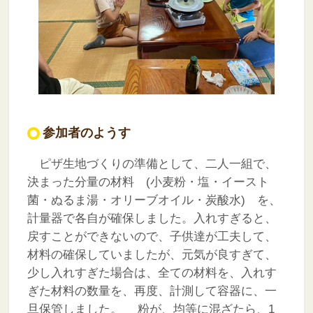
参加者のようす
ピザ生地づくりの準備として、二人一組で、
決まった分量の材料 (小麦粉・塩・イースト
菌・ぬるま湯・オリーブオイル・炭酸水) を、
計量器で各自が確保しました。入れすぎると、
戻すことができないので、子供達が工夫して、
材料の確保していましたが、元気が良すぎて、
少し入れすぎた場合は、全ての材料を、入れす
ぎた材料の数量を、再度、計測して容器に、一
旦保管しました。
粉が、均等に混ざたら、1