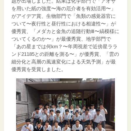
題が出場しました。結果は化学部門で「アオサ
を用いた紙の強度〜海の厄介者を有効活用〜」
がアイデア賞、生物部門で「魚類の感覚器官に
ついて〜夜行性と昼行性における相違性〜」が
優秀賞、「メダカと金魚の追随行動Ⅲ〜縞模様に
ついてくるのか〜」が最優秀賞、地学部門で
「あの星までは何km？〜年周視差で近傍星ララ
ンド21185との距離を測る〜」が優秀賞、「雲の
細分化と高層の風速変化による天気予測」が最
優秀賞を受賞しました。