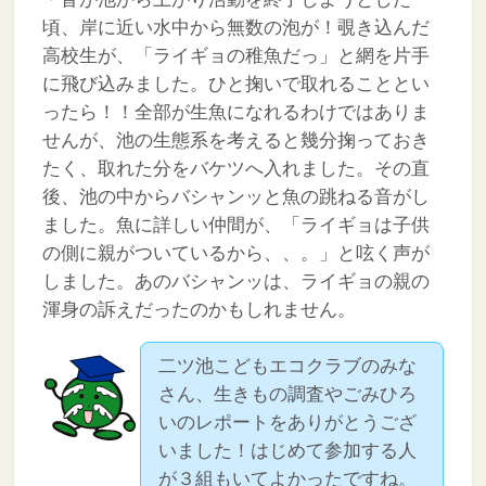
頃、岸に近い水中から無数の泡が！覗き込んだ
高校生が、「ライギョの稚魚だっ」と網を片手
に飛び込みました。ひと掬いで取れることとい
ったら！！全部が生魚になれるわけではありま
せんが、池の生態系を考えると幾分掬っておき
たく、取れた分をバケツへ入れました。その直
後、池の中からバシャンッと魚の跳ねる音がし
ました。魚に詳しい仲間が、「ライギョは子供
の側に親がついているから、、。」と呟く声が
しました。あのバシャンッは、ライギョの親の
渾身の訴えだったのかもしれません。
二ツ池こどもエコクラブのみな
さん、生きもの調査やごみひろ
いのレポートをありがとうござ
いました！はじめて参加する人
が３組もいてよかったですね。