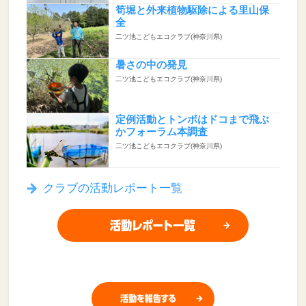
筍堀と外来植物駆除による里山保
全
二ツ池こどもエコクラブ(神奈川県)
暑さの中の発見
二ツ池こどもエコクラブ(神奈川県)
定例活動とトンボはドコまで飛ぶ
かフォーラム本調査
二ツ池こどもエコクラブ(神奈川県)
クラブの活動レポート一覧