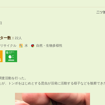
二ツ
日
ター数：
22人
リサイクル
水
自然・生物多様性
調査活動を行った。
たが、トンボをはじめとする昆虫が活発に活動する様子などを観察でき