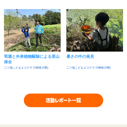
筍堀と外来植物駆除による里山
暑さの中の発見
保全
二ツ池こどもエコクラブ(神奈川県)
二ツ池こどもエコクラブ(神奈川県)