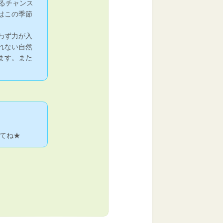
るチャンス
はこの季節
わず力が入
れない自然
ます。また
てね★