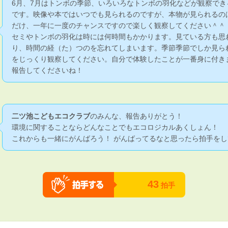
6月、7月はトンボの季節、いろいろなトンボの羽化などが観察でき
です。映像や本ではいつでも見られるのですが、本物が見られるの
だけ、一年に一度のチャンスですので楽しく観察してください＾＾
セミやトンボの羽化は時には何時間もかかります。見ている方も思
り、時間の経（た）つのを忘れてしまいます。季節季節でしか見ら
をじっくり観察してください。自分で体験したことが一番身に付き
報告してくださいね！
二ツ池こどもエコクラブ
のみんな、報告ありがとう！
環境に関することならどんなことでもエコロジカルあくしょん！
これからも一緒にがんばろう！ がんばってるなと思ったら拍手をし
43
拍手