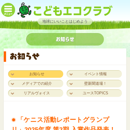
地球にいいことはじめよう
お知らせ
イベント情報
メディアでの紹介
壁新聞道場！
リアルヴォイス
ユースTOPICS
「ケニス活動レポートグランプ
リ」2025年度 第2期 入賞作品発表！