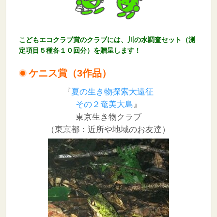
こどもエコクラブ賞のクラブ
には、
川の水調査セット（測
定項目５種各１０回分）
を贈呈します！
ケニス賞（3作品）
『
夏の生き物探索大遠征
その２奄美大島
』
東京生き物クラブ
（東京都：近所や地域のお友達）