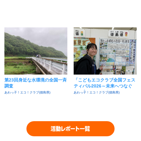
第23回身近な水環境の全国一斉
「こどもエコクラブ全国フェス
調査
ティバル2026～未来へつなぐ
☆30年のエコアクション～」に
あわっ子！エコ！クラブ(徳島県)
あわっ子！エコ！クラブ(徳島県)
参加してきたよ！