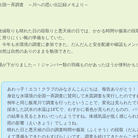
の全国一斉調査 ～川への思い出記録メモより～
数値取りも晴れた日の段取りと悪天候の日では、かかる時間や服装の段
く滑りにくい靴の準備をしていた。
、今年も水環境の調査に参加できた。だんだんと安全配慮や確認もメン
自然は自然のありのままを勉強できた。
感が下がりました～！ジャンパー類の羽織ものがあったほうが便利かも
あわっ子！エコ！クラブのみなさんこんにちは、報告ありがとう！
身近な水環境の全国一斉調査に賛同して水質調査を実行したのです
例年と同じ飯尾川で調査を行ったということで、変化は見られたで
採水した試水の水温は18℃で、わずかに着色が見られたものの、パ
の結果を見るときれいだったようですね。体感気温が低く感じられ
雨の影響（えいきょう）でしょうね。
晴れた日と悪天候の日の調査時間や服装（ふくそう）の段取（だん
えて準備をできたのもすばらしいです。調査を続けてきたからこそ