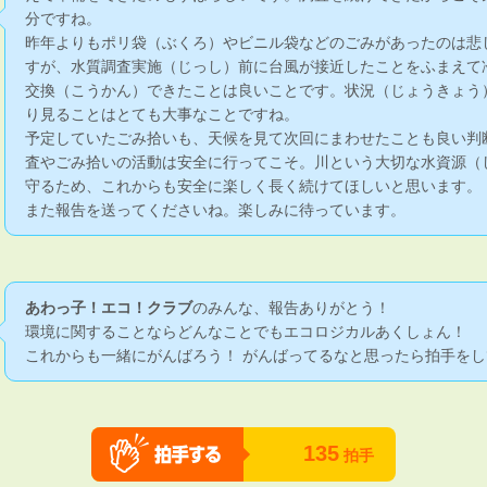
分ですね。
昨年よりもポリ袋（ぶくろ）やビニル袋などのごみがあったのは悲
すが、水質調査実施（じっし）前に台風が接近したことをふまえて
交換（こうかん）できたことは良いことです。状況（じょうきょう
り見ることはとても大事なことですね。
予定していたごみ拾いも、天候を見て次回にまわせたことも良い判
査やごみ拾いの活動は安全に行ってこそ。川という大切な水資源（
守るため、これからも安全に楽しく長く続けてほしいと思います。
また報告を送ってくださいね。楽しみに待っています。
あわっ子！エコ！クラブ
のみんな、報告ありがとう！
環境に関することならどんなことでもエコロジカルあくしょん！
これからも一緒にがんばろう！ がんばってるなと思ったら拍手をし
135
拍手