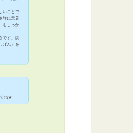
しいことで
冷静に意見
）をしっか
断です。調
しげん）を
てね★