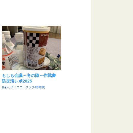
もしも会議～冬の陣～作戦書
防災活レポ2025
あわっ子！エコ！クラブ(徳島県)