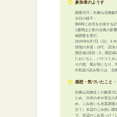
参加者のようす
調査河川：向麻山北橋飯
当日の様子：
朝6時に自宅を出発する
1週間ほど前の台風の影
値調査を実行。
2026年6月7日（日）ＡＭ
現地の水温：18℃ 試水
測定値1回目：5，測定値
においなし、バケツくみ
その他 風が強くなり、
※気温の読み取りは、北
感想・気づいたこと・
向麻山北橋近くの飯尾川
ため、川岸の木や背丈の
め、ごみ拾いも水質調査
立て）水辺のごみ拾い調
で、水辺のごみ見っけ！