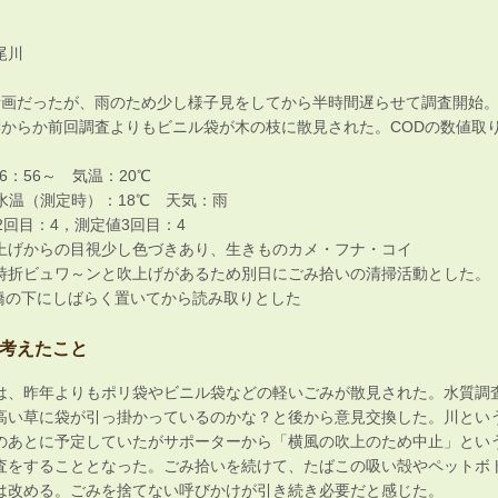
尾川
計画だったが、雨のため少し様子見をしてから半時間遅らせて調査開始
響からか前回調査よりもビニル袋が木の枝に散見された。CODの数値取
6：56～ 気温：20℃
水温（測定時）：18℃ 天気：雨
2回目：4，測定値3回目：4
上げからの目視少し色づきあり、生きものカメ・フナ・コイ
時折ビュワ～ンと吹上げがあるため別日にごみ拾いの清掃活動とした。
橋の下にしばらく置いてから読み取りとした
考えたこと
は、昨年よりもポリ袋やビニル袋などの軽いごみが散見された。水質調
高い草に袋が引っ掛かっているのかな？と後から意見交換した。川とい
のあとに予定していたがサポーターから「横風の吹上のため中止」とい
査をすることとなった。ごみ拾いを続けて、たばこの吸い殻やペットボ
は改める。ごみを捨てない呼びかけが引き続き必要だと感じた。